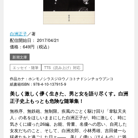
白洲正子
／著
配信開始日： 2017/04/21
価格：649円（税込）
新潮文庫
エッセイ・随筆
TTS（読み上げ）対応
作品カナ：ホンモノシラスジロウノコトナドシンチョウブンコ
紙書籍ISBN：978-4-10-137915-9
美しく激しく儚く生きた、男と女を語り尽くす。白洲
正子史上もっとも危険な随筆集！
無秩序、無鉄砲、無制限。疾風のごとく駆け回り「韋駄天夫
人」の名をほしいままにした白洲正子が、時に激しく、時に
気さくに綴った26編。お能、骨董、名優への思い、自死した
女友だちのこと、そして、白洲次郎、小林秀雄、吉田健一ら
猛者たちと過ごした日々――。美しく儚い〈ほんもの〉に満