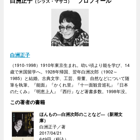
白洲正子
プロフィール
（シラス・マサコ）
白洲正子
（1910-1998）1910年東京生まれ。幼い頃より能を学び、14
歳で米国留学へ。1928年帰国、翌年白洲次郎（1902～
1985）と結婚。古典文学、工芸、骨董、自然などについて随
筆を執筆。『能面』『かくれ里』『十一面観音巡礼』『日本
のたくみ』『明恵上人』『西行』など著書多数。1998年没。
この著者の書籍
ほんもの―白洲次郎のことなど―（新潮文
庫）
白洲正子／著
2017/04/21
649円（税込）