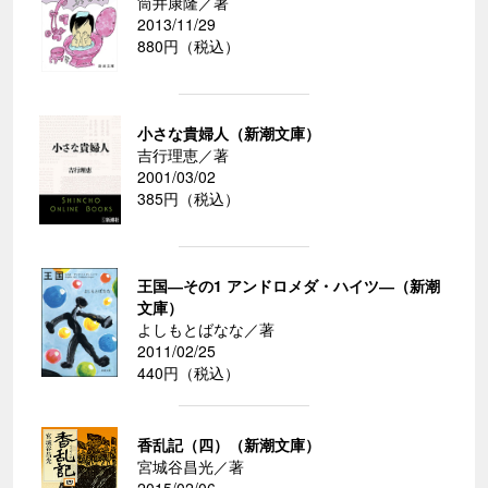
筒井康隆／著
2013/11/29
880円（税込）
小さな貴婦人（新潮文庫）
吉行理恵／著
2001/03/02
385円（税込）
王国―その1 アンドロメダ・ハイツ―（新潮
文庫）
よしもとばなな／著
2011/02/25
440円（税込）
香乱記（四）（新潮文庫）
宮城谷昌光／著