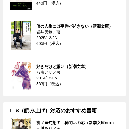
440円（税込）
僕の人生には事件が起きない（新潮文庫）
岩井勇気／著
2025/12/23
605円（税込）
好きだけど嫌い（新潮文庫）
乃南アサ／著
2014/12/05
583円（税込）
TTS（読み上げ）対応のおすすめ書籍
龍ノ国幻想７ 神問いの応（新潮文庫nex）
三川みり／著