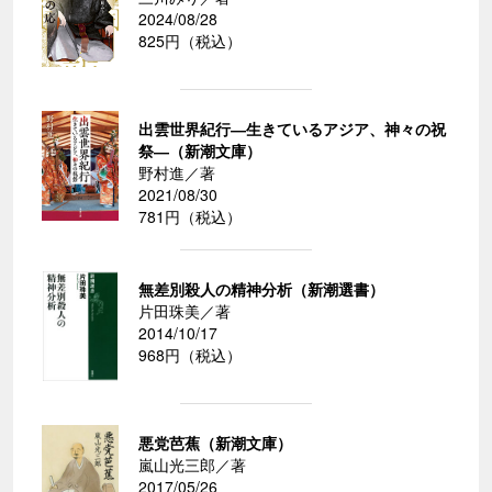
2024/08/28
825円（税込）
出雲世界紀行―生きているアジア、神々の祝
祭―（新潮文庫）
野村進／著
2021/08/30
781円（税込）
無差別殺人の精神分析（新潮選書）
片田珠美／著
2014/10/17
968円（税込）
悪党芭蕉（新潮文庫）
嵐山光三郎／著
2017/05/26