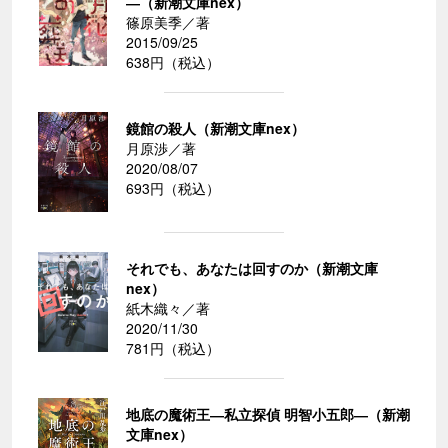
―（新潮文庫nex）
篠原美季／著
2015/09/25
638円（税込）
鏡館の殺人（新潮文庫nex）
月原渉／著
2020/08/07
693円（税込）
それでも、あなたは回すのか（新潮文庫
nex）
紙木織々／著
2020/11/30
781円（税込）
地底の魔術王―私立探偵 明智小五郎―（新潮
文庫nex）