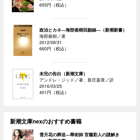
693円（税込）
政治とカネ―海部俊樹回顧録―（新潮新書）
海部俊樹／著
2012/08/31
660円（税込）
未完の告白（新潮文庫）
アンドレ・ジッド／著、新庄嘉章／訳
2016/03/25
451円（税込）
新潮文庫nexのおすすめ書籍
雪月花の葬送―華術師 宮籠彩人の謎解き