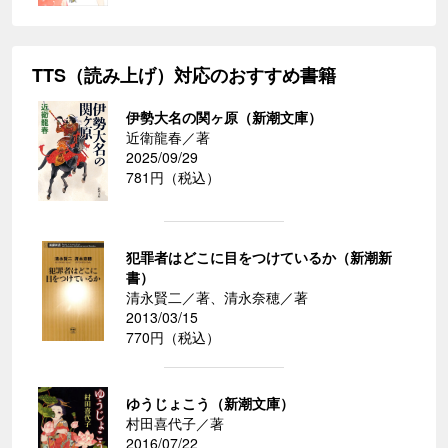
TTS（読み上げ）対応のおすすめ書籍
伊勢大名の関ヶ原（新潮文庫）
近衛龍春／著
2025/09/29
781円（税込）
犯罪者はどこに目をつけているか（新潮新
書）
清永賢二／著、清永奈穂／著
2013/03/15
770円（税込）
ゆうじょこう（新潮文庫）
村田喜代子／著
2016/07/22