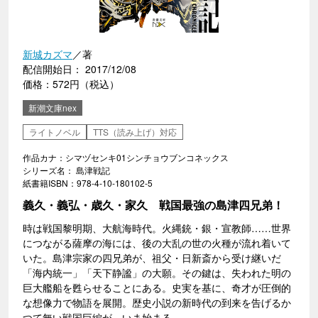
新城カズマ
／著
配信開始日： 2017/12/08
価格：572円（税込）
新潮文庫nex
ライトノベル
TTS（読み上げ）対応
作品カナ：シマヅセンキ01シンチョウブンコネックス
シリーズ名： 島津戦記
紙書籍ISBN：978-4-10-180102-5
義久・義弘・歳久・家久 戦国最強の島津四兄弟！
時は戦国黎明期、大航海時代。火縄銃・銀・宣教師……世界
につながる薩摩の海には、後の大乱の世の火種が流れ着いて
いた。島津宗家の四兄弟が、祖父・日新斎から受け継いだ
「海内統一」「天下静謐」の大願。その鍵は、失われた明の
巨大艦船を甦らせることにある。史実を基に、奇才が圧倒的
な想像力で物語を展開。歴史小説の新時代の到来を告げるか
つて無い戦国巨編が、いま始まる。