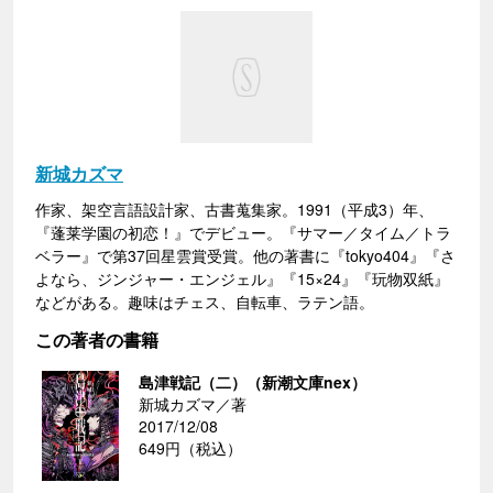
新城カズマ
作家、架空言語設計家、古書蒐集家。1991（平成3）年、
『蓬莱学園の初恋！』でデビュー。『サマー／タイム／トラ
ベラー』で第37回星雲賞受賞。他の著書に『tokyo404』『さ
よなら、ジンジャー・エンジェル』『15×24』『玩物双紙』
などがある。趣味はチェス、自転車、ラテン語。
この著者の書籍
島津戦記（二）（新潮文庫nex）
新城カズマ／著
2017/12/08
649円（税込）