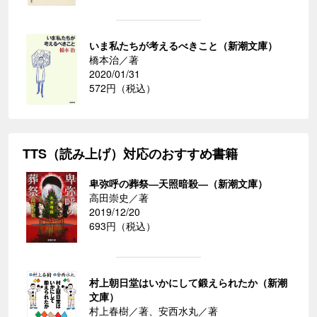
いま私たちが考えるべきこと（新潮文庫）
橋本治／著
2020/01/31
572円（税込）
TTS（読み上げ）対応のおすすめ書籍
卑弥呼の葬祭―天照暗殺―（新潮文庫）
高田崇史／著
2019/12/20
693円（税込）
村上朝日堂はいかにして鍛えられたか（新潮
文庫）
村上春樹／著、安西水丸／著