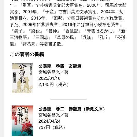
年、『重耳』で芸術選奨文部大臣賞を、2000年、司馬遼太郎
賞を、2001年、『子産』で吉川英治文学賞を、2004年、菊
池寛賞を、2016年、『劉邦』で毎日芸術賞をそれぞれ受賞。
また、2006年に紫綬褒章、2016年には旭日小綬章を受章。
『晏子』『楽毅』『管仲』『香乱記』『青雲はるかに』『新
三河物語』『三国志』『草原の風』『呉漢』『孔丘』『公孫
龍』『諸葛亮』等著書多数。
この著者の書籍
公孫龍 巻四 玄龍篇
宮城谷昌光／著
2025/01/16
2,145円（税込）
公孫龍 巻二 赤龍篇（新潮文庫）
宮城谷昌光／著
2024/04/24
737円（税込）