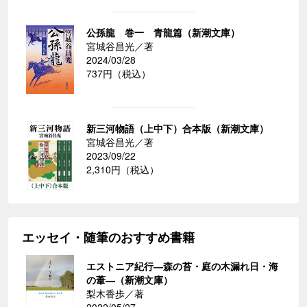
公孫龍 巻一 青龍篇（新潮文庫）
宮城谷昌光／著
2024/03/28
737円（税込）
新三河物語（上中下）合本版（新潮文庫）
宮城谷昌光／著
2023/09/22
2,310円（税込）
エッセイ・随筆のおすすめ書籍
エストニア紀行―森の苔・庭の木漏れ日・海
の葦―（新潮文庫）
梨木香歩／著