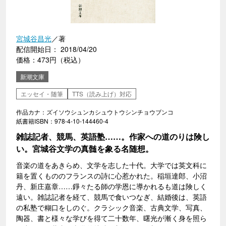
宮城谷昌光
／著
配信開始日： 2018/04/20
価格：473円（税込）
新潮文庫
エッセイ・随筆
TTS（読み上げ）対応
作品カナ：ズイソウシュンカシュウトウシンチョウブンコ
紙書籍ISBN：978-4-10-144460-4
雑誌記者、競馬、英語塾……。作家への道のりは険し
い。宮城谷文学の真髄を象る名随想。
音楽の道をあきらめ、文学を志した十代。大学では英文科に
籍を置くもののフランスの詩に心惹かれた。稲垣達郎、小沼
丹、新庄嘉章……錚々たる師の学恩に導かれるも道は険しく
遠い。雑誌記者を経て、競馬で食いつなぎ、結婚後は、英語
の私塾で糊口をしのぐ。クラシック音楽、古典文学、写真、
陶器、書と様々な学びを得て二十数年、曙光が漸く身を照ら