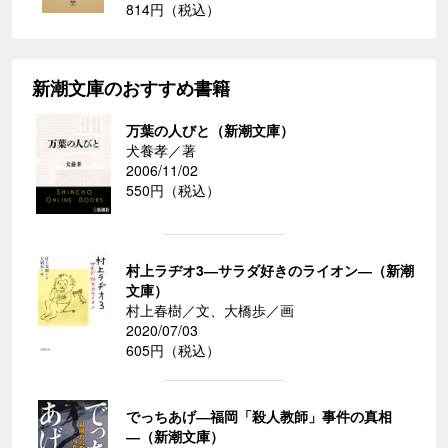
814円（税込）
新潮文庫のおすすめ書籍
万葉の人びと（新潮文庫）
犬養孝／著
2006/11/02
550円（税込）
村上ラヂオ3―サラダ好きのライオン―（新潮
文庫）
村上春樹／文、大橋歩／画
2020/07/03
605円（税込）
でっちあげ―福岡「殺人教師」事件の真相
―（新潮文庫）