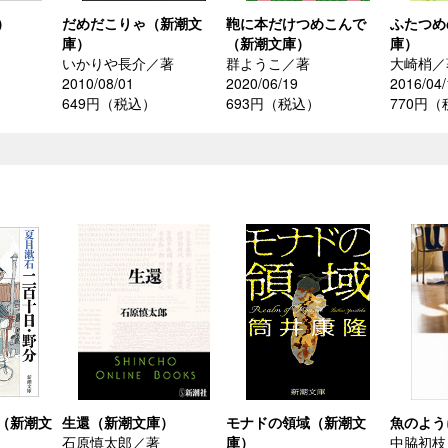
）
だめだこりゃ（新潮文
鞄に本だけつめこんで
ふたつめ
庫）
（新潮文庫）
庫）
いかりや長介／著
群ようこ／著
大崎梢／
2010/08/01
2020/06/19
2016/04/
649円（税込）
693円（税込）
770円
（新潮文
生還（新潮文庫）
モナドの領域（新潮文
魚のよう
石原慎太郎／著
庫）
中脇初枝