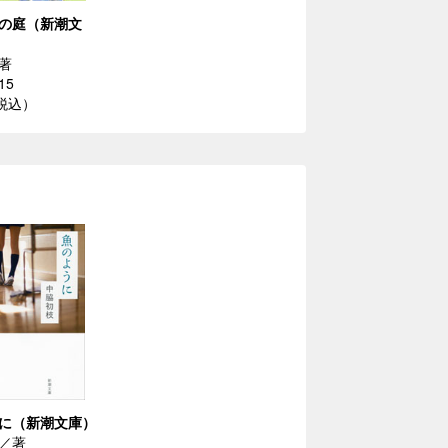
の庭（新潮文
著
15
（税込）
に（新潮文庫）
／著