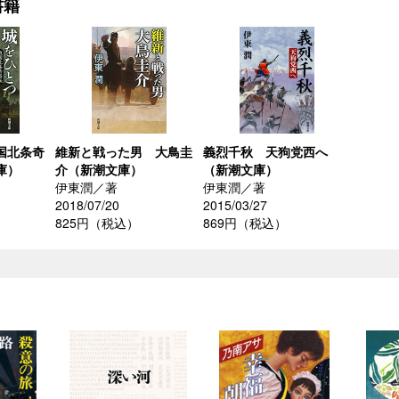
書籍
国北条奇
維新と戦った男 大鳥圭
義烈千秋 天狗党西へ
庫）
介（新潮文庫）
（新潮文庫）
伊東潤／著
伊東潤／著
2018/07/20
2015/03/27
825円（税込）
869円（税込）