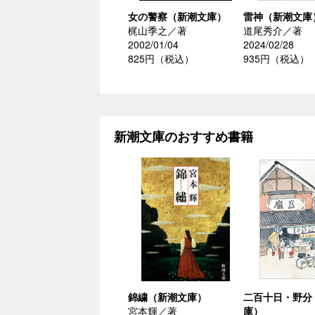
女の警察（新潮文庫）
雷神（新潮文庫
梶山季之／著
道尾秀介／著
2002/01/04
2024/02/28
825円（税込）
935円（税込）
新潮文庫のおすすめ書籍
錦繍（新潮文庫）
二百十日・野分
宮本輝／著
庫）