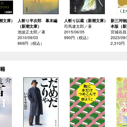
潮文庫）
人斬り半次郎 幕末編
人斬り以蔵（新潮文庫）
新三河物
（新潮文庫）
司馬遼太郎／著
本版（新
池波正太郎／著
2015/06/05
宮城谷昌
2010/09/03
990円（税込）
2023/09/
869円（税込）
2,310
書籍