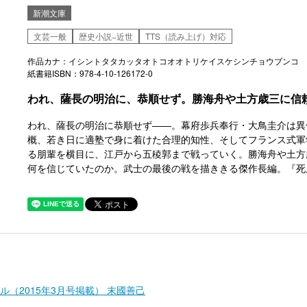
新潮文庫
文芸一般
歴史小説−近世
TTS（読み上げ）対応
作品カナ：イシントタタカッタオトコオオトリケイスケシンチョウブンコ
紙書籍ISBN：978-4-10-126172-0
われ、薩長の明治に、恭順せず。勝海舟や土方歳三に信
われ、薩長の明治に恭順せず――。幕府歩兵奉行・大鳥圭介は異
概、若き日に適塾で身に着けた合理的知性、そしてフランス式軍
る朋輩を横目に、江戸から五稜郭まで戦っていく。勝海舟や土方
何を信じていたのか。武士の最後の戦を描ききる傑作長編。『死
（2015年3月号掲載） 末國善己