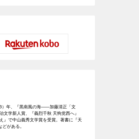
成23）年、『黒南風の海――加藤清正「文
治文学新人賞、『義烈千秋 天狗党西へ』
越え』で中山義秀文学賞を受賞。著書に『天
などがある。