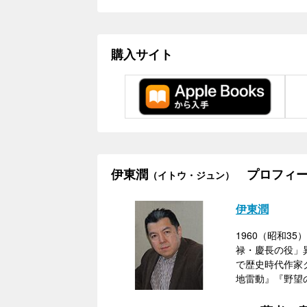
購入サイト
伊東潤
プロフィー
（イトウ・ジュン）
伊東潤
1960（昭和3
禄・慶長の役」
で歴史時代作家
地雷動』『野望