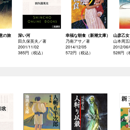
意の旅
深い河
幸福な朝食（新潮文庫）
山彦乙女
田久保英夫／著
乃南アサ／著
山本周五
2001/11/02
2014/12/05
2012/06/
385円（税込）
572円（税込）
528円