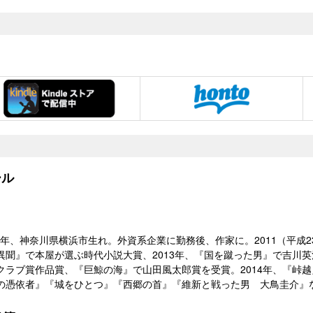
ル
5）年、神奈川県横浜市生れ。外資系企業に勤務後、作家に。2011（平
異聞』で本屋が選ぶ時代小説大賞、2013年、『国を蹴った男』で吉川英
クラブ賞作品賞、『巨鯨の海』で山田風太郎賞を受賞。2014年、『峠
の憑依者』『城をひとつ』『西郷の首』『維新と戦った男 大鳥圭介』