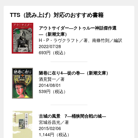
TTS（読み上げ）対応のおすすめ書籍
アウトサイダー―クトゥルー神話傑作選
―（新潮文庫）
H・P・ラヴクラフト／著、南條竹則／編訳
2022/07/28
693円（税込）
陋巷に在り4―徒の巻―（新潮文庫）
酒見賢一／著
2014/08/01
539円（税込）
古城の風景 7―桶狭間合戦の城―
宮城谷昌光／著
2015/02/06
1,144円（税込）