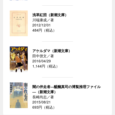
浅草紅団（新潮文庫）
川端康成／著
2012/12/01
484円（税込）
アケルダマ（新潮文庫）
田中啓文／著
2016/04/29
1,144円（税込）
闇の伴走者―醍醐真司の博覧推理ファイル
―（新潮文庫）
長崎尚志／著
2015/08/21
693円（税込）