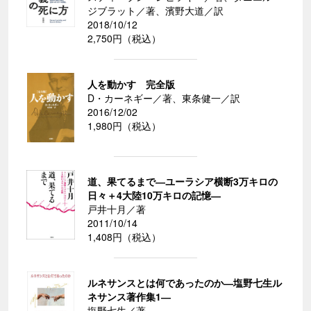
ジブラット／著、濱野大道／訳
2018/10/12
2,750円（税込）
人を動かす 完全版
D・カーネギー／著、東条健一／訳
2016/12/02
1,980円（税込）
道、果てるまで―ユーラシア横断3万キロの
日々＋4大陸10万キロの記憶―
戸井十月／著
2011/10/14
1,408円（税込）
ルネサンスとは何であったのか―塩野七生ル
ネサンス著作集1―
塩野七生／著