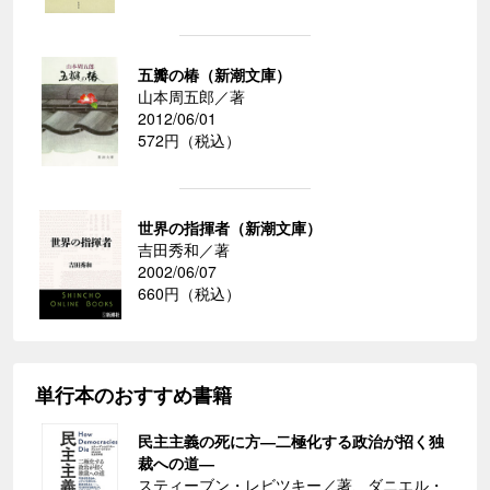
五瓣の椿（新潮文庫）
山本周五郎／著
2012/06/01
572円（税込）
世界の指揮者（新潮文庫）
吉田秀和／著
2002/06/07
660円（税込）
単行本のおすすめ書籍
民主主義の死に方―二極化する政治が招く独
裁への道―
スティーブン・レビツキー／著、ダニエル・