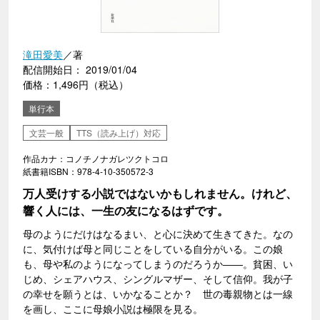
滝田愛美
／著
配信開始日： 2019/01/04
価格：1,496円（税込）
単行本
文芸一般
TTS（読み上げ）対応
作品カナ：コノチノナガレツクトコロ
紙書籍ISBN：978-4-10-350572-3
万人受けする小説ではないかもしれません。けれど、
響く人には、一生の友になるはずです。
母のようにだけはなるまい、と心に決めて生きてきた。なの
に、気付けば母と同じことをしている自分がいる。この娘
も、母や私のようになってしまうのだろうか――。貧困、い
じめ、シェアハウス、シングルマザー、そして信仰。我が子
の幸せを願うとは、いかなることか？ 世の毒親物とは一線
を画し、ここに母娘小説は極限を見る。