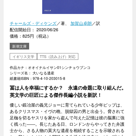
チャールズ・ディケンズ
／著、
加賀山卓朗
／訳
配信開始日： 2020/06/26
価格：825円（税込）
新潮文庫
イギリス文学
TTS（読み上げ）対応
作品カナ：オオイナルイサン01シンチョウブンコ
シリーズ名： 大いなる遺産
紙書籍ISBN：978-4-10-203015-8
冨は人を幸福にするか？ 永遠の命題に取り組んだ。
英文学の巨匠による傑作長編小説を新訳！
優しい鍛冶屋の義兄ジョーに育てられている少年ピップは、
あるクリスマス・イヴの晩、脱獄囚の男と出会う。脅されて
足枷を切るヤスリを家から盗んで与えた記憶は彼の脳裏に強
く残った――。長じたある日、ロンドンからやってきた弁護
士から、さる人物の莫大な遺産を相続することを示唆される