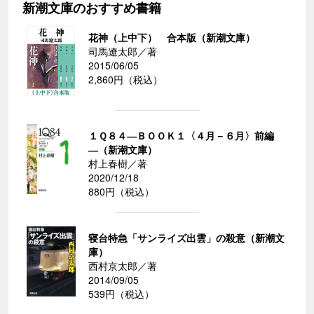
新潮文庫のおすすめ書籍
花神（上中下） 合本版（新潮文庫）
司馬遼太郎／著
2015/06/05
2,860円（税込）
１Ｑ８４―ＢＯＯＫ１〈４月－６月〉前編
―（新潮文庫）
村上春樹／著
2020/12/18
880円（税込）
寝台特急「サンライズ出雲」の殺意（新潮文
庫）
西村京太郎／著
2014/09/05
539円（税込）