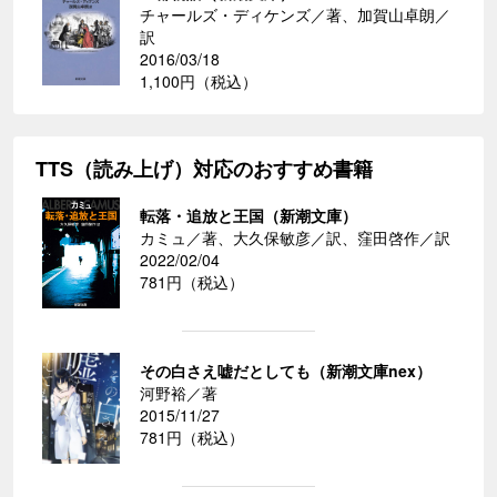
チャールズ・ディケンズ／著、加賀山卓朗／
訳
2016/03/18
1,100円（税込）
TTS（読み上げ）対応のおすすめ書籍
転落・追放と王国（新潮文庫）
カミュ／著、大久保敏彦／訳、窪田啓作／訳
2022/02/04
781円（税込）
その白さえ嘘だとしても（新潮文庫nex）
河野裕／著
2015/11/27
781円（税込）