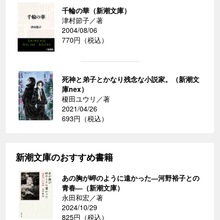
千輪の華（新潮文庫）
津村節子／著
2004/08/06
770円（税込）
死神と弟子とかなり残念な小説家。（新潮文
庫nex）
榎田ユウリ／著
2021/04/26
693円（税込）
新潮文庫のおすすめ書籍
あの胸が岬のように遠かった―河野裕子との
青春―（新潮文庫）
永田和宏／著
2024/10/29
825円（税込）