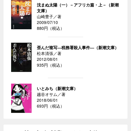
沈まぬ太陽（一）－アフリカ篇・上－（新潮
文庫）
山崎豊子／著
2009/07/10
880円（税込）
歪んだ複写―税務署殺人事件―（新潮文庫）
松本清張／著
2012/08/01
935円（税込）
いとみち（新潮文庫）
越谷オサム／著
2018/06/01
693円（税込）