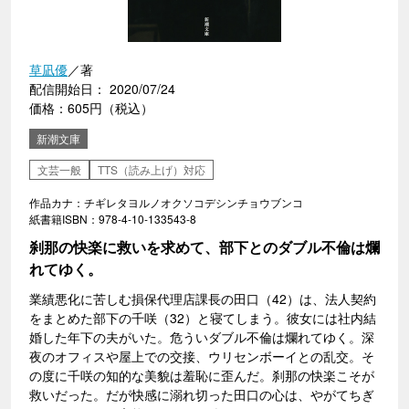
草凪優
／著
配信開始日： 2020/07/24
価格：605円（税込）
新潮文庫
文芸一般
TTS（読み上げ）対応
作品カナ：チギレタヨルノオクソコデシンチョウブンコ
紙書籍ISBN：978-4-10-133543-8
刹那の快楽に救いを求めて、部下とのダブル不倫は爛
れてゆく。
業績悪化に苦しむ損保代理店課長の田口（42）は、法人契約
をまとめた部下の千咲（32）と寝てしまう。彼女には社内結
婚した年下の夫がいた。危ういダブル不倫は爛れてゆく。深
夜のオフィスや屋上での交接、ウリセンボーイとの乱交。そ
の度に千咲の知的な美貌は羞恥に歪んだ。刹那の快楽こそが
救いだった。だが快感に溺れ切った田口の心は、やがてちぎ