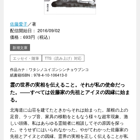
佐藤愛子
／著
配信開始日： 2016/09/02
価格：693円（税込）
新潮文庫
エッセイ・随筆
TTS（読み上げ）対応
作品カナ：ワタシノユイゴンシンチョウブンコ
紙書籍ISBN：978-4-10-106413-0
霊の世界の実相を伝えること。それが私の使命だっ
た。――すべては佐藤家の先祖とアイヌの因縁に始ま
る。
北海道に山荘を建てたときからそれは始まった。屋根の上の
足音、ラップ音、家具の移動をともなう様々な超常現象、激
しい頭痛。私はあらゆる霊能者に相談してその原因を探っ
た。そうせずにはいられなかった。やがてわかった佐藤家の
先祖とアイヌとの因縁。霊界の実相を正しく伝えることが私