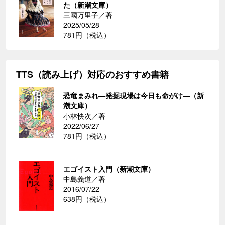
た（新潮文庫）
三國万里子／著
2025/05/28
781円（税込）
TTS（読み上げ）対応のおすすめ書籍
恐竜まみれ―発掘現場は今日も命がけ―（新
潮文庫）
小林快次／著
2022/06/27
781円（税込）
エゴイスト入門（新潮文庫）
中島義道／著
2016/07/22
638円（税込）