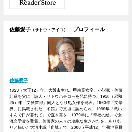
佐藤愛子
プロフィール
（サトウ・アイコ）
佐藤愛子
1923（大正12）年、大阪市生れ。甲南高女卒。小説家・佐藤
紅緑を父に、詩人・サトウハチローを兄に持つ。1950（昭和
25）年「文藝首都」同人となり処女作を発表。1960年「文學
界」に掲載された「冬館」で文壇に認められ、1969年『戦い
すんで日が暮れて』で直木賞を、1979年に『幸福の絵』で女
流文学賞を受賞。佐藤家の人々の凄絶な生きかたを、ありあ
りと描いた大河小説『血脈』で、2000（平成12）年菊池寛賞