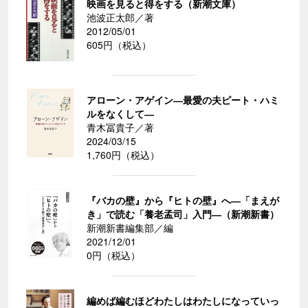
映画を見ると得をする（新潮文庫）
池波正太郎／著
2012/05/01
605円（税込）
アローン・アゲイン―最愛の夫ピート・ハミ
ルをなくして―
青木冨貴子／著
2024/03/15
1,760円（税込）
『バカの壁』から『ヒトの壁』へ―「まえが
き」で読む「養老孟司」入門―（新潮新書）
新潮新書編集部／編
2021/12/01
0円（税込）
編めば編むほどわたしはわたしになっていっ