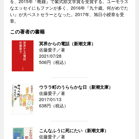
を、2015年『晩鐘』で紫式部文学賞を受賞する。ユーモラス
なエッセイにもファンが多く、2016年『九十歳。何がめでた
い』が大ベストセラーとなった。2017年、旭日小綬章を受
章。
この著者の書籍
冥界からの電話（新潮文庫）
佐藤愛子／著
2021/07/28
506円（税込）
ウララ町のうららかな日（新潮文庫）
佐藤愛子／著
2017/01/13
638円（税込）
こんなふうに死にたい（新潮文庫）
佐藤愛子／著