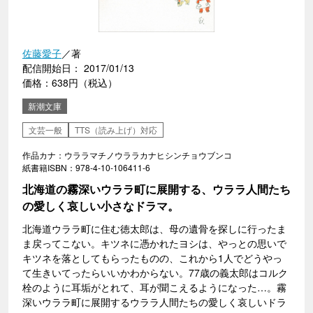
佐藤愛子
／著
配信開始日： 2017/01/13
価格：638円（税込）
新潮文庫
文芸一般
TTS（読み上げ）対応
作品カナ：ウララマチノウララカナヒシンチョウブンコ
紙書籍ISBN：978-4-10-106411-6
北海道の霧深いウララ町に展開する、ウララ人間たち
の愛しく哀しい小さなドラマ。
北海道ウララ町に住む徳太郎は、母の遺骨を探しに行ったま
ま戻ってこない。キツネに憑かれたヨシは、やっとの思いで
キツネを落としてもらったものの、これから1人でどうやっ
て生きいてったらいいかわからない。77歳の義太郎はコルク
栓のように耳垢がとれて、耳が聞こえるようになった…。霧
深いウララ町に展開するウララ人間たちの愛しく哀しいドラ