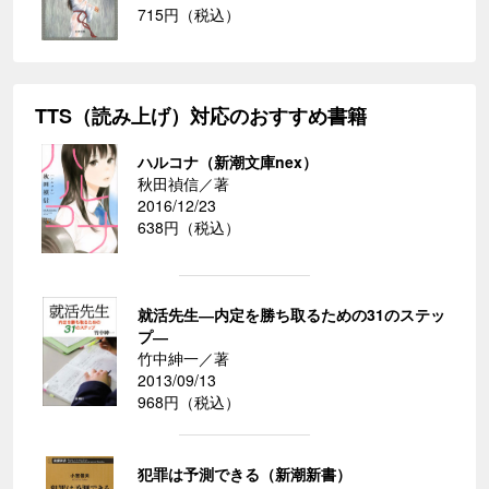
715円（税込）
TTS（読み上げ）対応のおすすめ書籍
ハルコナ（新潮文庫nex）
秋田禎信／著
2016/12/23
638円（税込）
就活先生―内定を勝ち取るための31のステッ
プ―
竹中紳一／著
2013/09/13
968円（税込）
犯罪は予測できる（新潮新書）