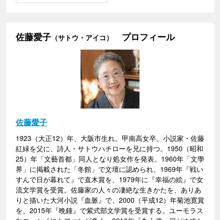
佐藤愛子
プロフィール
（サトウ・アイコ）
佐藤愛子
1923（大正12）年、大阪市生れ。甲南高女卒。小説家・佐藤
紅緑を父に、詩人・サトウハチローを兄に持つ。1950（昭和
25）年「文藝首都」同人となり処女作を発表。1960年「文學
界」に掲載された「冬館」で文壇に認められ、1969年『戦い
すんで日が暮れて』で直木賞を、1979年に『幸福の絵』で女
流文学賞を受賞。佐藤家の人々の凄絶な生きかたを、ありあ
りと描いた大河小説『血脈』で、2000（平成12）年菊池寛賞
を、2015年『晩鐘』で紫式部文学賞を受賞する。ユーモラス