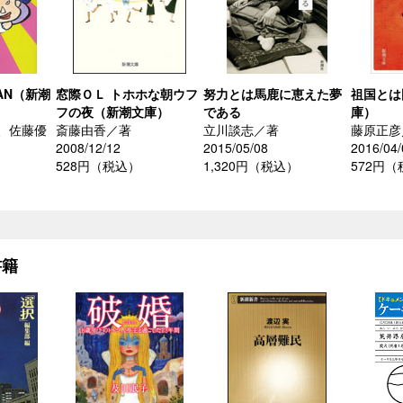
AN（新潮
窓際ＯＬ トホホな朝ウフ
努力とは馬鹿に恵えた夢
祖国とは
フの夜（新潮文庫）
である
庫）
、佐藤優
斎藤由香／著
立川談志／著
藤原正彦
2008/12/12
2015/05/08
2016/04/
528円（税込）
1,320円（税込）
572円
書籍