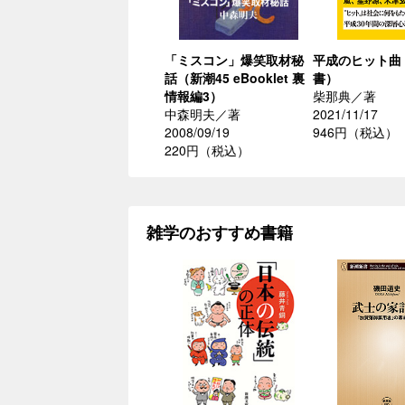
「ミスコン」爆笑取材秘
平成のヒット曲
話（新潮45 eBooklet 裏
書）
情報編3）
柴那典／著
中森明夫／著
2021/11/17
2008/09/19
946円（税込）
220円（税込）
雑学のおすすめ書籍