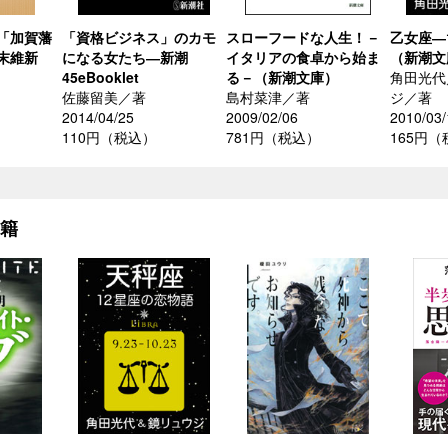
「加賀藩
「資格ビジネス」のカモ
スローフードな人生！－
乙女座―
末維新
になる女たち―新潮
イタリアの食卓から始ま
（新潮文
45eBooklet
る－（新潮文庫）
角田光代
佐藤留美／著
島村菜津／著
ジ／著
2014/04/25
2009/02/06
2010/03/
110円（税込）
781円（税込）
165円
書籍