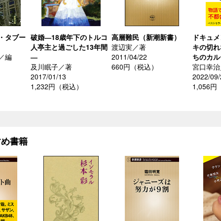
・タブー
破婚―18歳年下のトルコ
高層難民（新潮新書）
ドキュメ
人亭主と過ごした13年間
渡辺実／著
キの切れ
／編
―
2011/04/22
ちのカル
及川眠子／著
660円（税込）
宮口幸治
2017/01/13
2022/09/
1,232円（税込）
1,056
すめ書籍