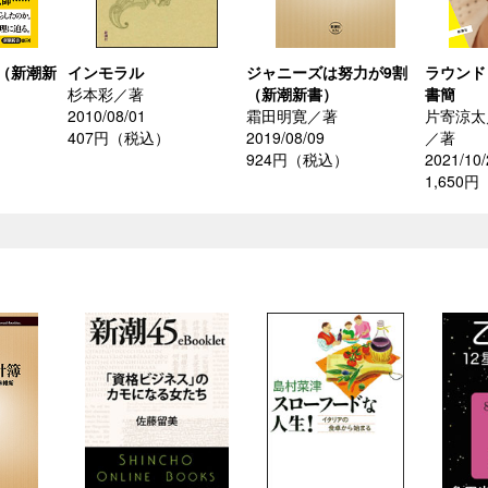
（新潮新
インモラル
ジャニーズは努力が9割
ラウンド
杉本彩／著
（新潮新書）
書簡
2010/08/01
霜田明寛／著
片寄涼太
407円（税込）
2019/08/09
／著
924円（税込）
2021/10/
1,650