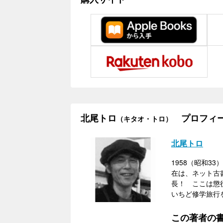
北尾トロ
プロフィ
（キタオ・トロ）
北尾トロ
1958（昭和
在は、ネット古
長！ ここは懲
いちど修学旅行
この著者の