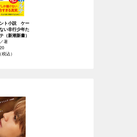
ント小説 ケー
ない非行少年た
テ（新潮新書）
／著
20
円（税込）