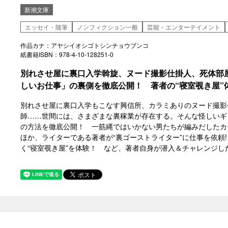
新潮文庫
エッセイ・随筆
ノンフィクション一般
芸能・エンターテイメント
作品カナ：アヤシイオシゴトシンチョウブンコ
紙書籍ISBN：978-4-10-128251-0
別れさせ屋に裏口入学斡旋、ヌード撮影仕掛人、死体部
しいお仕事」の裏側を徹底公開！ 著者の“寝室覗き屋”
別れさせ屋に裏口入学もこなす興信所、カラミありのヌード撮影
師……世間には、さまざまな裏稼業が存在する。そんな怪しいギ
の方法を徹底公開！ 一筋縄ではいかない男たちが編みだしたカ
ほか、ライターである著者が“裏ゴーストライター”に仕事を依頼
く“寝室覗き屋”を体験！ など、著者自身が潜入＆チャレンジ