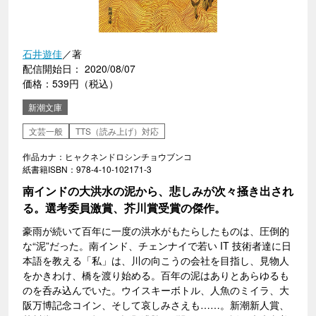
石井遊佳
／著
配信開始日： 2020/08/07
価格：539円（税込）
新潮文庫
文芸一般
TTS（読み上げ）対応
作品カナ：ヒャクネンドロシンチョウブンコ
紙書籍ISBN：978-4-10-102171-3
南インドの大洪水の泥から、悲しみが次々掻き出され
る。選考委員激賞、芥川賞受賞の傑作。
豪雨が続いて百年に一度の洪水がもたらしたものは、圧倒的
な“泥”だった。南インド、チェンナイで若い IT 技術者達に日
本語を教える「私」は、川の向こうの会社を目指し、見物人
をかきわけ、橋を渡り始める。百年の泥はありとあらゆるも
のを呑み込んでいた。ウイスキーボトル、人魚のミイラ、大
阪万博記念コイン、そして哀しみさえも……。新潮新人賞、