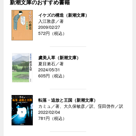
新潮文庫のおすすめ書籍
イケズの構造（新潮文庫）
入江敦彦／著
2009/02/27
572円（税込）
虞美人草（新潮文庫）
夏目漱石／著
2024/05/31
605円（税込）
転落・追放と王国（新潮文庫）
カミュ／著、大久保敏彦／訳、窪田啓作／訳
2022/02/04
781円（税込）