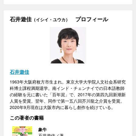
石井遊佳
プロフィール
（イシイ・ユウカ）
石井遊佳
1963年大阪府枚方市生まれ。東京大学大学院人文社会系研究
科博士課程満期退学。南インド・チェンナイでの日本語教師
の経験を元に書いた「百年泥」で、2017年の第四九回新潮新
人賞を受賞。翌年、同作で第一五八回芥川龍之介賞を受賞。
2020年9月現在は大阪市内に暮らし創作を続けている。
この著者の書籍
象牛
石井遊佳／著