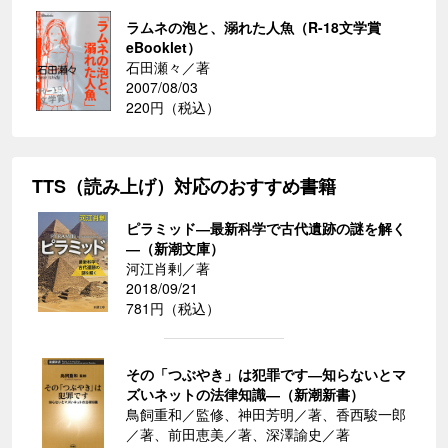
ラムネの泡と、溺れた人魚（R-18文学賞
eBooklet）
石田瀬々／著
2007/08/03
220円（税込）
TTS（読み上げ）対応のおすすめ書籍
ピラミッド―最新科学で古代遺跡の謎を解く
―（新潮文庫）
河江肖剰／著
2018/09/21
781円（税込）
その「つぶやき」は犯罪です―知らないとマ
ズいネットの法律知識―（新潮新書）
鳥飼重和／監修、神田芳明／著、香西駿一郎
／著、前田恵美／著、深澤諭史／著