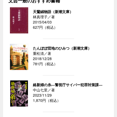
文芸一般のおすすめ書籍
天鵞絨物語（新潮文庫）
林真理子／著
2015/04/03
627円（税込）
たんぽぽ団地のひみつ（新潮文庫）
重松清／著
2018/12/28
781円（税込）
絡新婦の糸―警視庁サイバー犯罪対策課―
中山七里／著
2023/11/29
1,870円（税込）