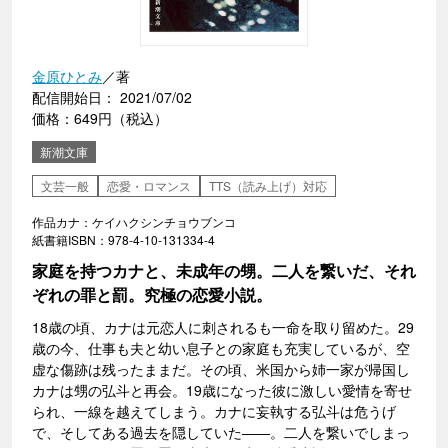
金原ひとみ
／著
配信開始日： 2021/07/02
価格：649円（税込）
新潮文庫
文芸一般
恋愛・ロマンス
TTS（読み上げ）対応
作品カナ：ケイハクシンチョウブンコ
紙書籍ISBN：978-4-10-131334-4
家庭を持つカナと、未成年の甥。二人を繋いだ、それ
ぞれの罪と罰。究極の恋愛小説。
18歳の頃、カナは元恋人に刺されるも一命を取り留めた。29
歳の今、仕事も夫と幼い息子との家庭も充実しているが、空
虚な傷跡は残ったままだ。その頃、米国から姉一家が帰国し
カナは甥の弘斗と再会。19歳になった彼に激しい愛情を寄せ
られ、一線を越えてしまう。カナに妄執する弘斗は危うげ
で、そしてある過去を隠していた――。二人を繋いでしまっ