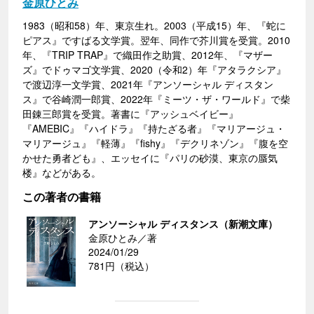
金原ひとみ
1983（昭和58）年、東京生れ。2003（平成15）年、『蛇に
ピアス』ですばる文学賞。翌年、同作で芥川賞を受賞。2010
年、『TRIP TRAP』で織田作之助賞、2012年、『マザー
ズ』でドゥマゴ文学賞、2020（令和2）年『アタラクシア』
で渡辺淳一文学賞、2021年『アンソーシャル ディスタン
ス』で谷崎潤一郎賞、2022年『ミーツ・ザ・ワールド』で柴
田錬三郎賞を受賞。著書に『アッシュベイビー』
『AMEBIC』『ハイドラ』『持たざる者』『マリアージュ・
マリアージュ』『軽薄』『fishy』『デクリネゾン』『腹を空
かせた勇者ども』、エッセイに『パリの砂漠、東京の蜃気
楼』などがある。
この著者の書籍
アンソーシャル ディスタンス（新潮文庫）
金原ひとみ／著
2024/01/29
781円（税込）