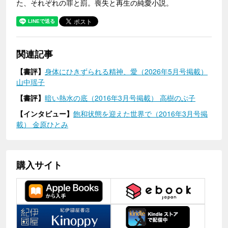
た、それぞれの罪と罰。喪失と再生の純愛小説。
関連記事
【書評】
身体にひきずられる精神、愛（2026年5月号掲載）
山中瑶子
【書評】
暗い熱水の底（2016年3月号掲載） 高樹のぶ子
【インタビュー】
飽和状態を迎えた世界で（2016年3月号掲
載） 金原ひとみ
購入サイト