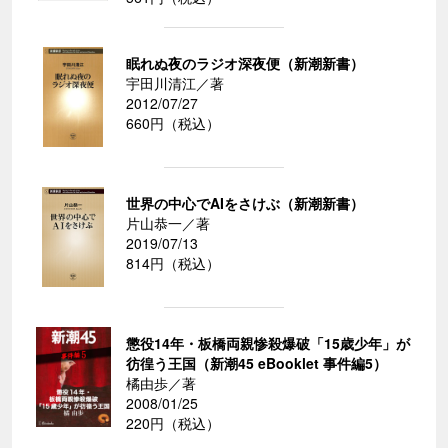
眠れぬ夜のラジオ深夜便（新潮新書）
宇田川清江／著
2012/07/27
660円（税込）
世界の中心でAIをさけぶ（新潮新書）
片山恭一／著
2019/07/13
814円（税込）
懲役14年・板橋両親惨殺爆破「15歳少年」が
彷徨う王国（新潮45 eBooklet 事件編5）
橘由歩／著
2008/01/25
220円（税込）