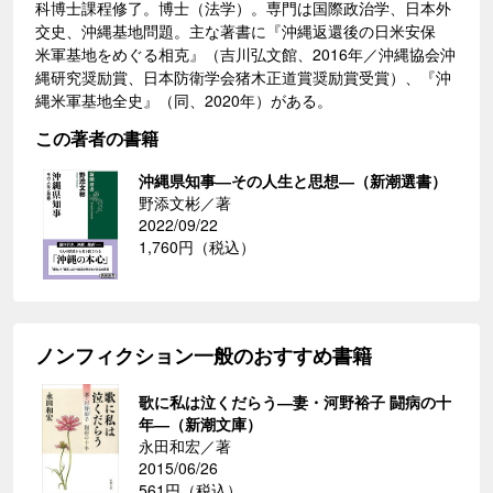
科博士課程修了。博士（法学）。専門は国際政治学、日本外
交史、沖縄基地問題。主な著書に『沖縄返還後の日米安保
米軍基地をめぐる相克』（吉川弘文館、2016年／沖縄協会沖
縄研究奨励賞、日本防衛学会猪木正道賞奨励賞受賞）、『沖
縄米軍基地全史』（同、2020年）がある。
この著者の書籍
沖縄県知事―その人生と思想―（新潮選書）
野添文彬／著
2022/09/22
1,760円（税込）
ノンフィクション一般のおすすめ書籍
歌に私は泣くだらう―妻・河野裕子 闘病の十
年―（新潮文庫）
永田和宏／著
2015/06/26
561円（税込）