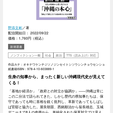
野添文彬
／著
配信開始日： 2022/09/22
価格：1,760円（税込）
新潮選書
ノンフィクション一般
社会
政治
TTS（読み上げ）対応
作品カナ：オキナワケンチジソノジンセイトシソウシンチョウセンショ
紙書籍ISBN：978-4-10-603889-1
生身の知事から、まったく新しい沖縄現代史が見えて
くる！
「基地か経済か」「政府との対立か協調か」――沖縄は常に
この二分法で語られてきた。しかし歴代の県知事たちは、保
守であっても時に首相を鋭く批判し、革新であってもしばし
ば官邸と協力した。屋良朝苗、西銘順治から翁長雄志、玉城
デニーまで8人の肉声から、単純化された保革対立では見え