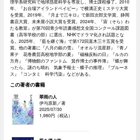
理学系研究科で地球惑星科学を専攻し、博士課程修了。2010
年、『お台場アイランドベイビー』で横溝正史ミステリ大賞
を受賞。2019年、『月まで三キロ』で新田次郎文学賞、静岡
書店大賞、未来屋小説大賞を受賞。2024年、『宙（そら）わ
たる教室』が第70回青少年読書感想文全国コンクール課題図
書（高等学校の部）に選出、NHKでドラマ化され話題とな
る。2025年、『藍を継ぐ海』で第172回直木三十五賞を受
賞。他の著書に『八月の銀の雪』『オオルリ流星群』『青ノ
果テ 花巻農芸高校地学部の夏』『磁極反転の日』『ルカの
方舟』『博物館のファントム 箕作博士の事件簿』『蝶が舞
ったら、謎のち晴れ 気象予報士・蝶子の推理』『ブルーネ
ス』『コンタミ 科学汚染』などがある。
この著者の書籍
翠雨の人
伊与原新／著
2025/07/30
1,980円（税込）