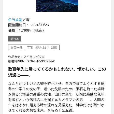
伊与原新
／著
配信開始日： 2024/09/26
価格：1,760円（税込）
単行本
文芸一般
TTS（読み上げ）対応
作品カナ：アイヲツグウミ
紙書籍ISBN：978-4-10-336214-2
数百年先に帰ってくるかもしれない。懐かしい、この
浜辺に――。
なんとかウミガメの卵を孵化させ、自力で育てようとする徳
島の中学生の女の子。老いた父親のために隕石を拾った場所
を偽る北海道の身重の女性。山口の島で、萩焼に絶妙な色味
を出すという伝説の土を探す元カメラマンの男――。人間の
生をはるかに超える時の流れを見据えた、科学だけが気づか
せてくれる大切な未来。きらめく全五篇。