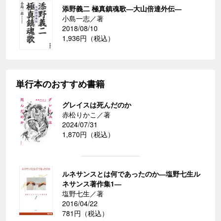
添野義二 極真鎮魂歌―大山倍達外伝―
小島一志／著
2018/08/10
1,936円（税込）
単行本のおすすめ書籍
グレイスは死んだのか
赤松りかこ／著
2024/07/31
1,870円（税込）
ルネサンスとは何であったのか―塩野七生ル
ネサンス著作集1―
塩野七生／著
2016/04/22
781円（税込）