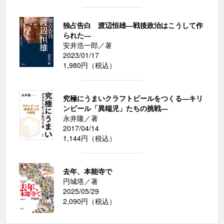
独占告白 渡辺恒雄―戦後政治はこうして作
られた―
安井浩一郎／著
2023/01/17
1,980円（税込）
究極にうまいクラフトビールをつくる―キリ
ンビール「異端児」たちの挑戦―
永井隆／著
2017/04/14
1,144円（税込）
去年、本能寺で
円城塔／著
2025/05/29
2,090円（税込）