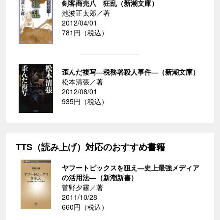
剣客商売八 狂乱（新潮文庫）
池波正太郎／著
2012/04/01
781円（税込）
歪んだ複写―税務署殺人事件―（新潮文庫）
松本清張／著
2012/08/01
935円（税込）
TTS（読み上げ）対応のおすすめ書籍
ヤフートピックスを狙え―史上最強メディア
の活用法―（新潮新書）
菅野夕霧／著
2011/10/28
660円（税込）