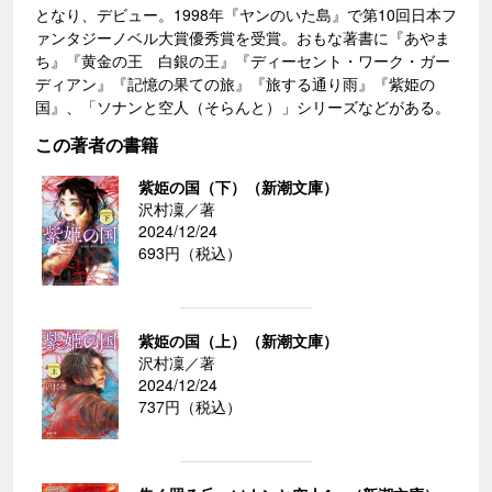
となり、デビュー。1998年『ヤンのいた島』で第10回日本フ
ァンタジーノベル大賞優秀賞を受賞。おもな著書に『あやま
ち』『黄金の王 白銀の王』『ディーセント・ワーク・ガー
ディアン』『記憶の果ての旅』『旅する通り雨』『紫姫の
国』、「ソナンと空人（そらんと）」シリーズなどがある。
この著者の書籍
紫姫の国（下）（新潮文庫）
沢村凜／著
2024/12/24
693円（税込）
紫姫の国（上）（新潮文庫）
沢村凜／著
2024/12/24
737円（税込）