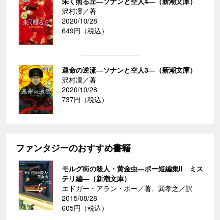
朱く照る丘―ソナンと空人4―（新潮文庫）
沢村凜／著
2020/10/28
649円（税込）
運命の逆流―ソナンと空人3―（新潮文庫）
沢村凜／著
2020/10/28
737円（税込）
ファンタジーのおすすめ書籍
モルグ街の殺人・黄金虫―ポー短編集II ミス
テリ編―（新潮文庫）
エドガー・アラン・ポー／著、巽孝之／訳
2015/08/28
605円（税込）