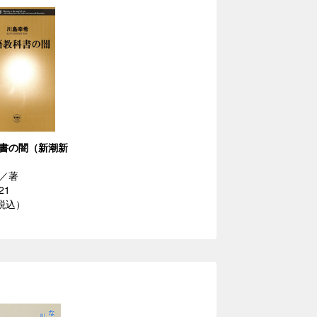
書の闇（新潮新
／著
21
（税込）