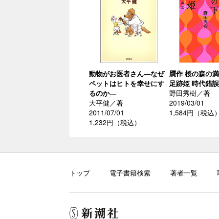
動物がお医者さん―なぜ
贋作 桜の森の
ペットはヒトを幸せにす
足跡姫 時代錯
るのか―
野田秀樹／著
大平健／著
2019/03/01
2011/07/01
1,584円（税込
1,232円（税込）
トップ
電子書籍検索
著者一覧