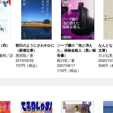
（四）
朝日のようにさわやかに
ソープ嬢の「泡と消え
なんとな
（新潮文庫）
た」保険金殺人（黒い報
文庫）
藤朔／訳
恩田陸／著
告書）
川上弘美
2015/05/22
粉川宏／著
2020/10/
）
737円（税込）
2007/08/17
506円
110円（税込）