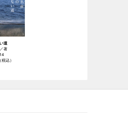
い道
／著
14
円（税込）