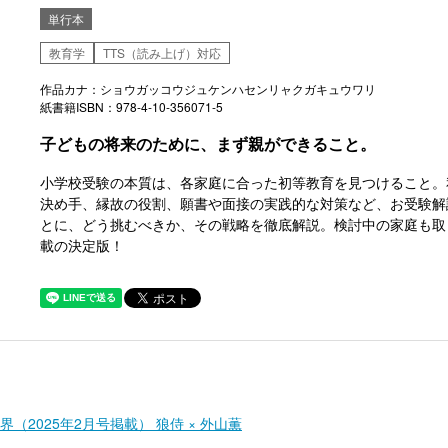
単行本
教育学
TTS（読み上げ）対応
作品カナ：ショウガッコウジュケンハセンリャクガキュウワリ
紙書籍ISBN：978-4-10-356071-5
子どもの将来のために、まず親ができること。
小学校受験の本質は、各家庭に合った初等教育を見つけること。
決め手、縁故の役割、願書や面接の実践的な対策など、お受験解
とに、どう挑むべきか、その戦略を徹底解説。検討中の家庭も取
載の決定版！
（2025年2月号掲載） 狼侍 × 外山薫