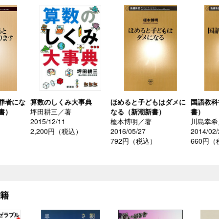
罪者にな
算数のしくみ大事典
ほめると子どもはダメに
国語教科
書）
坪田耕三／著
なる（新潮新書）
書）
2015/12/11
榎本博明／著
川島幸希
2,200円（税込）
2016/05/27
2014/02/
792円（税込）
660円
書籍