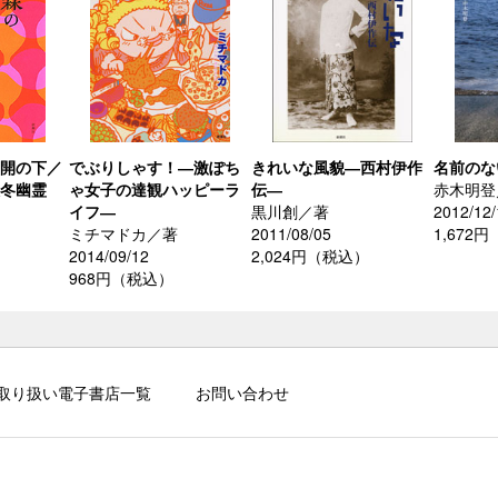
満開の下／
でぶりしゃす！―激ぽち
きれいな風貌―西村伊作
名前のな
誤冬幽霊
ゃ女子の達観ハッピーラ
伝―
赤木明登
イフ―
黒川創／著
2012/12/
ミチマドカ／著
2011/08/05
1,672
）
2014/09/12
2,024円（税込）
968円（税込）
取り扱い電子書店一覧
お問い合わせ