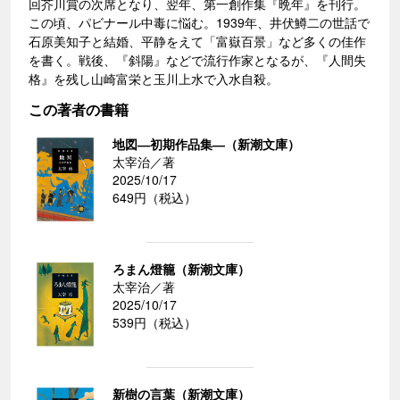
回芥川賞の次席となり、翌年、第一創作集『晩年』を刊行。
この頃、パビナール中毒に悩む。1939年、井伏鱒二の世話で
石原美知子と結婚、平静をえて「富嶽百景」など多くの佳作
を書く。戦後、『斜陽』などで流行作家となるが、『人間失
格』を残し山崎富栄と玉川上水で入水自殺。
この著者の書籍
地図―初期作品集―（新潮文庫）
太宰治／著
2025/10/17
649円（税込）
ろまん燈籠（新潮文庫）
太宰治／著
2025/10/17
539円（税込）
新樹の言葉（新潮文庫）