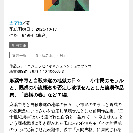
太宰治
／著
配信開始日： 2025/10/17
価格：649円（税込）
新潮文庫
文芸一般
TTS（読み上げ）対応
作品カナ：ニジュッセイキキシュシンチョウブンコ
紙書籍ISBN：978-4-10-100609-3
麻薬中毒と自殺未遂の地獄の日々――小市民のモラル
と、既成の小説概念を否定し破壊せんとした前期作品
集。「虚構の春」など７編。
麻薬中毒と自殺未遂の地獄の日々、小市民のモラルと既成の
小説概念のいっさいを否定し破壊せんとした前期作品集。“二
十世紀旗手”という選ばれた自負と「生れて、すみません」と
いう廃残意識に引き裂かれた現代人の心情をモザイク的構成
のうちに定着させた表題作、後年「人間失格」に集約される