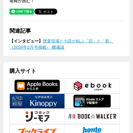
竜崎が挑む！
関連記事
【インタビュー】
捜査現場と小説が結ぶ「旧」と「新」
（2026年2月号掲載） 棚瀬誠
購入サイト