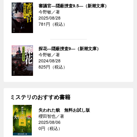
審議官―隠蔽捜査9.5―（新潮文庫）
今野敏／著
2025/08/28
781円（税込）
探花―隠蔽捜査9―（新潮文庫）
今野敏／著
2024/08/28
825円（税込）
ミステリのおすすめ書籍
失われた貌 無料お試し版
櫻田智也／著
2025/08/06
0円（税込）