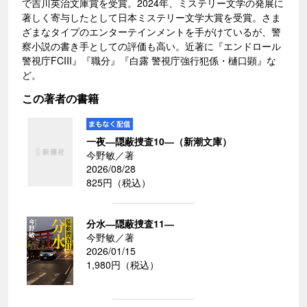
で吉川英治文庫賞を受賞。2024年、ミステリー文学の発展に
著しく寄与したとして日本ミステリー文学大賞を受賞。さま
ざまなタイプのエンターテインメントを手がけているが、警
察小説の書き手としての評価も高い。近著に『エンドロール
警視庁FCIII』『職分』『白露 警視庁強行犯係・樋口顕』な
ど。
この著者の書籍
一夜―隠蔽捜査10―（新潮文庫）
今野敏／著
2026/08/28
825円（税込）
分水―隠蔽捜査11―
今野敏／著
2026/01/15
1,980円（税込）