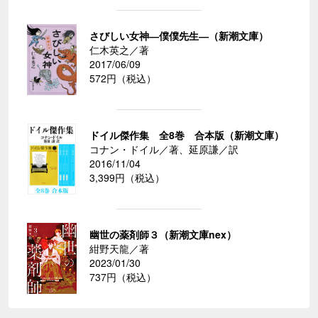
さびしい女神―僕僕先生―（新潮文庫）
仁木英之／著
2017/06/09
572円（税込）
ドイル傑作集 全8巻 合本版（新潮文庫）
コナン・ドイル／著、延原謙／訳
2016/11/04
3,399円（税込）
幽世の薬剤師３（新潮文庫nex）
紺野天龍／著
2023/01/30
737円（税込）