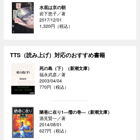
水底は京の朝
岩下悠子／著
2017/12/01
1,320円（税込）
TTS（読み上げ）対応のおすすめ書籍
死の島（下）（新潮文庫）
福永武彦／著
2003/04/04
770円（税込）
陋巷に在り1―儒の巻―（新潮文庫）
酒見賢一／著
2014/08/01
627円（税込）