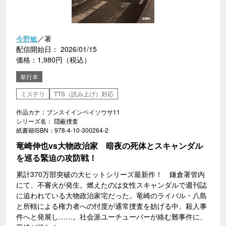
今野敏
／著
配信開始日： 2026/01/15
価格：1,980円（税込）
単行本
ミステリ
TTS（読み上げ）対応
作品カナ：ブンスイインペイソウサ11
シリーズ名： 隠蔽捜査
紙書籍ISBN：978-4-10-300264-2
竜崎伸也vs大物政治家 暗夜の死体とスキャンダル
を巡る緊迫の攻防戦！
累計370万部突破の大ヒットシリーズ最新作！ 鎌倉署管内
にて、不審火が発生。燃えたのは女性スキャンダルで週刊誌
に追われている大物政治家宅だった。竜崎のライバル・八島
と所轄による権力者への忖度が通常捜査を妨げる中、殺人事
件へと発展し……。社会派ユーチューバーが絡む難事件に、