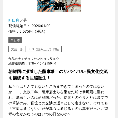
町田康
／著
配信開始日： 2026/01/29
価格：3,575円（税込）
単行本
文芸一般
TTS（読み上げ）対応
作品カナ：チョウセンヒョウリュウ
紙書籍ISBN：978-4-10-421504-1
朝鮮国に漂着した薩摩藩士のサバイバル×異文化交流
を描破する巨編誕生！
私たちはとんでもないところまできてしまったのではない
か……。文政二年、薩摩藩士らを乗せた船は暴風雨に襲わ
れ、漂着したのは朝鮮国だった。使者とのやりとりは漢文で
の筆談のみ。官僚との交渉は遅々として進まない。それでも
「言葉は通じない。だが真心は通じる」のも真実だった。望
郷の念がかなうのはいつの日なのか？