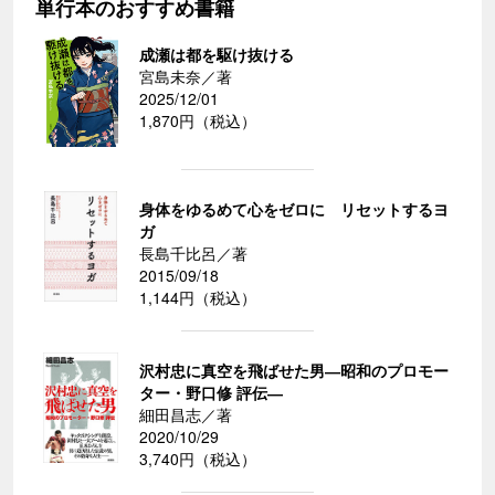
単行本のおすすめ書籍
成瀬は都を駆け抜ける
宮島未奈／著
2025/12/01
1,870円（税込）
身体をゆるめて心をゼロに リセットするヨ
ガ
長島千比呂／著
2015/09/18
1,144円（税込）
沢村忠に真空を飛ばせた男―昭和のプロモー
ター・野口修 評伝―
細田昌志／著
2020/10/29
3,740円（税込）