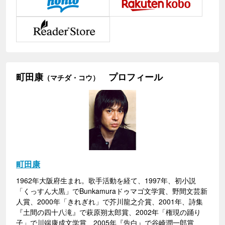
町田康
プロフィール
（マチダ・コウ）
町田康
1962年大阪府生まれ。歌手活動を経て、1997年、初小説
「くっすん大黒」でBunkamuraドゥマゴ文学賞、野間文芸新
人賞、2000年「きれぎれ」で芥川龍之介賞、2001年、詩集
『土間の四十八滝』で萩原朔太郎賞、2002年「権現の踊り
子」で川端康成文学賞、2005年『告白』で谷崎潤一郎賞、