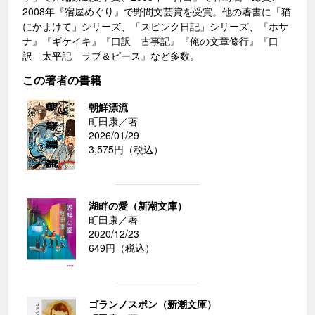
2008年『宿屋めぐり』で野間文芸賞を受賞。他の著書に「猫
にかまけて」シリーズ、「スピンク日記」シリーズ、『ホサ
ナ』『ギケイキ』『口訳 古事記』『俺の文章修行』『口
訳 太平記 ラブ＆ピース』など多数。
この著者の書籍
朝鮮漂流
町田康／著
2026/01/29
3,575円（税込）
湖畔の愛（新潮文庫）
町田康／著
2020/12/23
649円（税込）
ゴランノスポン（新潮文庫）