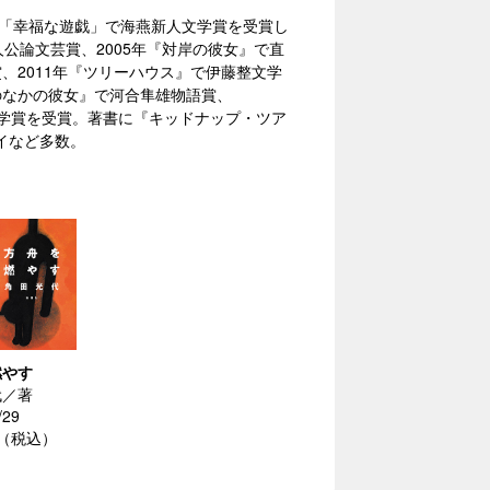
）年「幸福な遊戯」で海燕新人文学賞を受賞し
人公論文芸賞、2005年『対岸の彼女』で直
賞、2011年『ツリーハウス』で伊藤整文学
私のなかの彼女』で河合隼雄物語賞、
文学賞を受賞。著書に『キッドナップ・ツア
イなど多数。
燃やす
代／著
/29
円（税込）