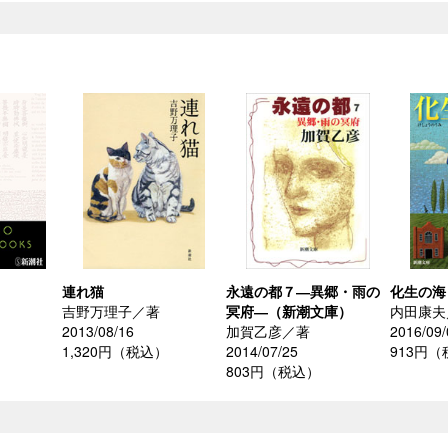
連れ猫
永遠の都７―異郷・雨の
化生の海
吉野万理子／著
冥府―（新潮文庫）
内田康夫
2013/08/16
加賀乙彦／著
2016/09/
）
1,320円（税込）
2014/07/25
913円
803円（税込）