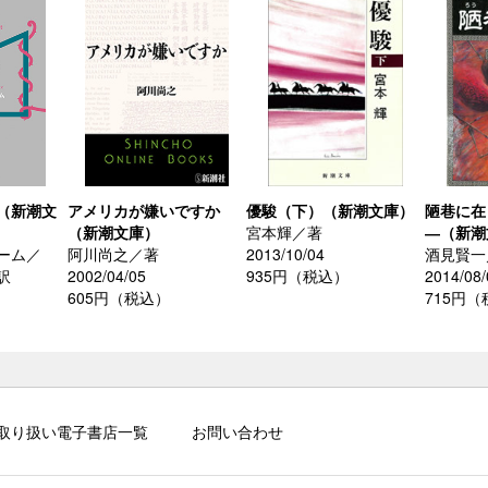
（新潮文
アメリカが嫌いですか
優駿（下）（新潮文庫）
陋巷に在
（新潮文庫）
宮本輝／著
―（新潮
ーム／
阿川尚之／著
2013/10/04
酒見賢一
訳
2002/04/05
935円（税込）
2014/08/
605円（税込）
715円
）
取り扱い電子書店一覧
お問い合わせ