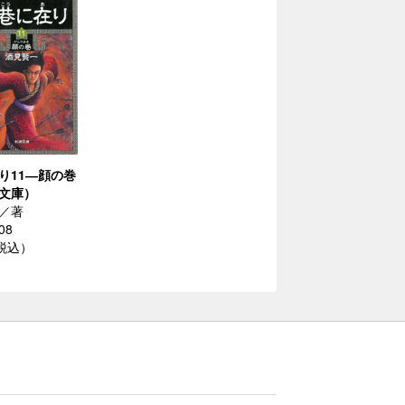
り11―顔の巻
文庫）
／著
08
（税込）