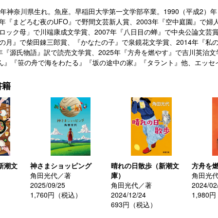
2）年神奈川県生れ。魚座。早稲田大学第一文学部卒業。1990（平成2
6年『まどろむ夜のUFO』で野間文芸新人賞、2003年『空中庭園』で婦
「ロック母」で川端康成文学賞、2007年『八日目の蝉』で中央公論文芸
『紙の月』で柴田錬三郎賞、『かなたの子』で泉鏡花文学賞、2014年『
3）年『源氏物語』訳で読売文学賞、2025年『方舟を燃やす』で吉川英治
ん』『笹の舟で海をわたる』『坂の途中の家』『タラント』他、エッセ
書籍
新潮文
神さまショッピング
晴れの日散歩（新潮文
方舟を
角田光代／著
庫）
角田光
2025/09/25
角田光代／著
2024/02
1,760円（税込）
2024/12/24
1,980
693円（税込）