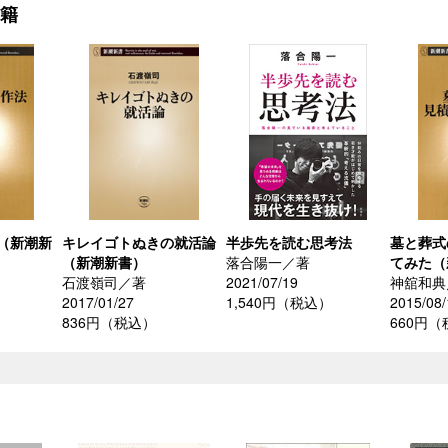
書籍
（新潮新
キレイゴトぬきの就活論
半歩先を読む思考法
墓と葬式
（新潮新書）
落合陽一／著
てみた（
石渡嶺司／著
2021/07/19
神舘和典
2017/01/27
1,540円（税込）
2015/08/
836円（税込）
660円