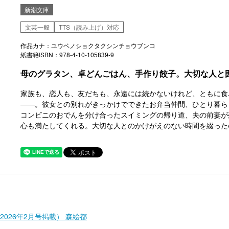
新潮文庫
文芸一般
TTS（読み上げ）対応
作品カナ：ユウベノショクタクシンチョウブンコ
紙書籍ISBN：978-4-10-105839-9
母のグラタン、卓どんごはん、手作り餃子。大切な人と
家族も、恋人も、友だちも、永遠には続かないけれど、ともに食
――。彼女との別れがきっかけでできたお弁当仲間、ひとり暮ら
コンビニのおでんを分け合ったスイミングの帰り道、夫の前妻が
心も満たしてくれる。大切な人とのかけがえのない時間を綴った
026年2月号掲載） 森絵都