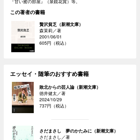
『甘い蜜の部屋』（泉鏡花賞）等。
この著者の書籍
贅沢貧乏（新潮文庫）
森茉莉／著
2001/06/01
605円（税込）
エッセイ・随筆のおすすめ書籍
敗北からの芸人論（新潮文庫）
徳井健太／著
2024/10/29
737円（税込）
さだまさし 夢のかたみに（新潮文庫）
さだまさし／著