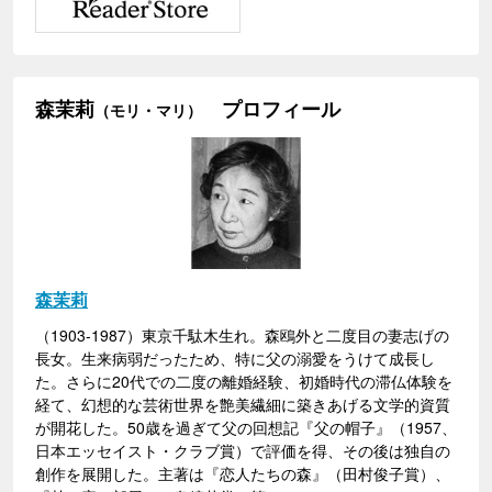
森茉莉
プロフィール
（モリ・マリ）
森茉莉
（1903-1987）東京千駄木生れ。森鴎外と二度目の妻志げの
長女。生来病弱だったため、特に父の溺愛をうけて成長し
た。さらに20代での二度の離婚経験、初婚時代の滞仏体験を
経て、幻想的な芸術世界を艶美繊細に築きあげる文学的資質
が開花した。50歳を過ぎて父の回想記『父の帽子』（1957、
日本エッセイスト・クラブ賞）で評価を得、その後は独自の
創作を展開した。主著は『恋人たちの森』（田村俊子賞）、