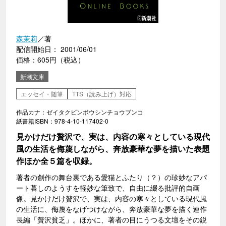
森茉莉
／著
配信開始日： 2001/06/01
価格：605円（税込）
新潮文庫
エッセイ・随筆
TTS（読み上げ）対応
作品カナ：ゼイタクビンボウシンチョウブンコ
紙書籍ISBN：978-4-10-117402-0
見かけだけ贅沢で、実は、内容の寒々としている現代
風の生活を侮蔑しながら、奔放豪華な夢を描いた表題
作ほか全５篇を収録。
著者の創作の舞台裏である愛猫とふたり（？）の珍妙なアパ
ート暮しのようすを軽妙な筆致で、自由に綴る批評的自画
像。見かけだけ贅沢で、実は、内容の寒々としている現代風
の生活に、侮蔑をなげつけながら、奔放豪華な夢を描く連作
長編「贅沢貧乏」。ほかに、著者の目にうつる文壇をその鋭