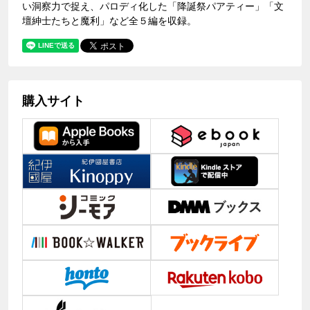
い洞察力で捉え、パロディ化した「降誕祭パアティー」「文
壇紳士たちと魔利」など全５編を収録。
購入サイト