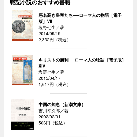
戦記小説のおすすめ書籍
悪名高き皇帝たち──ローマ人の物語［電子
版］VII
塩野七生／著
2014/09/19
2,332円（税込）
キリストの勝利──ローマ人の物語［電子版］
XIV
塩野七生／著
2015/04/17
1,617円（税込）
中国の知恵（新潮文庫）
吉川幸次郎／著
2002/02/01
506円（税込）