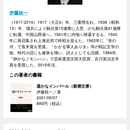
伊藤桂一
（1917-2016）1917（大正6）年、三重県生れ。1938（昭和
13）年、徴兵により騎兵第15連隊に入営、のち騎兵第41連隊
に転属、中国山西省へ。1941年に内地へ帰還するも、1943
年に再召集され上海近郊で終戦を迎えた。1962年に「蛍の
河」で直木賞を受賞。『かかる軍人ありき』等の戦記文学の
他、時代小説にも健筆を揮い、詩人としても活躍。1984年、
『静かなノモンハン』で芸術選奨文部大臣賞、吉川英治文学
賞を受賞した。2016年没。
この著者の書籍
遥かなインパール（新潮文庫）
伊藤桂一／著
2001/09/07
880円（税込）