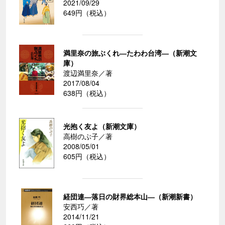
2021/09/29
649円（税込）
満里奈の旅ぶくれ―たわわ台湾―（新潮文
庫）
渡辺満里奈／著
2017/08/04
638円（税込）
光抱く友よ（新潮文庫）
高樹のぶ子／著
2008/05/01
605円（税込）
経団連―落日の財界総本山―（新潮新書）
安西巧／著
2014/11/21