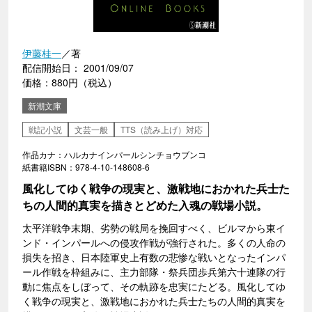
伊藤桂一
／著
配信開始日： 2001/09/07
価格：880円（税込）
新潮文庫
戦記小説
文芸一般
TTS（読み上げ）対応
作品カナ：ハルカナインパールシンチョウブンコ
紙書籍ISBN：978-4-10-148608-6
風化してゆく戦争の現実と、激戦地におかれた兵士た
ちの人間的真実を描きとどめた入魂の戦場小説。
太平洋戦争末期、劣勢の戦局を挽回すべく、ビルマから東イ
ンド・インパールへの侵攻作戦が強行された。多くの人命の
損失を招き、日本陸軍史上有数の悲惨な戦いとなったインパ
ール作戦を枠組みに、主力部隊・祭兵団歩兵第六十連隊の行
動に焦点をしぼって、その軌跡を忠実にたどる。風化してゆ
く戦争の現実と、激戦地におかれた兵士たちの人間的真実を