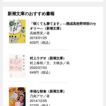
新潮文庫のおすすめ書籍
「弱くても勝てます」―開成高校野球部のセ
オリー―（新潮文庫）
高橋秀実／著
2019/01/25
605円（税込）
村上ラヂオ（新潮文庫）
村上春樹／文、大橋歩／画
2020/07/03
649円（税込）
幸福な朝食（新潮文庫）
乃南アサ／著
2014/12/05
572円（税込）