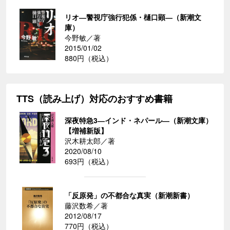
リオ―警視庁強行犯係・樋口顕―（新潮文
庫）
今野敏／著
2015/01/02
880円（税込）
TTS（読み上げ）対応のおすすめ書籍
深夜特急3―インド・ネパール―（新潮文庫）
【増補新版】
沢木耕太郎／著
2020/08/10
693円（税込）
「反原発」の不都合な真実（新潮新書）
藤沢数希／著
2012/08/17
770円（税込）