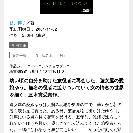
皆川博子
／著
配信開始日： 2001/11/02
価格：550円（税込）
新潮文庫
文芸一般
TTS（読み上げ）対応
作品カナ：コイベニシンチョウブンコ
紙書籍ISBN：978-4-10-113611-0
幼い頃の自分を助けた旅役者に再会した、遊女屋の愛
娘ゆう。無名の役者に縋りついていく女の情念の世界
を描く、直木賞受賞作。
遊女屋の愛娘ゆうは大勢の花魁や男衆の中で、華やかな郭の
裏も表も見て育った。ある日、芝居見物に出かけたゆうは、
升席にいる男を見て衝撃を受ける。五年前、雑踏で途方にく
れていたゆうを救い、優しさで包み込んでくれた旅役者だっ
た。一緒になれるなら滅びてもいい――。そう心に刻んだ幼