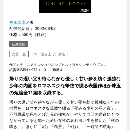
福永武彦
／著
配信開始日： 2002/08/02
価格：550円（税込）
新潮文庫
文芸一般
TTS（読み上げ）対応
作品カナ：ユメミルショウネンノヒルトヨルシンチョウブンコ
紙書籍ISBN：978-4-10-111505-4
帰りの遅い父を待ちながら優しく甘い夢を紡ぐ孤独な
少年の内面をロマネスクな筆致で綴る表題作ほか珠玉
の短編全11編を収録する。
帰りの遅い父を待ちながら優しく甘い夢を紡ぐ孤独な少年の
内面を、ロマネスクな筆致で綴る「夢みる少年の昼と夜」。
不可思議な死をとげた兄の秘密が、やがて自己の運命にもつ
ながっていると知った若い女性の哀れ深い生を描いた「秋の
嘆き」。ほかに「沼」「風景」「幻影」「一時間の航海」