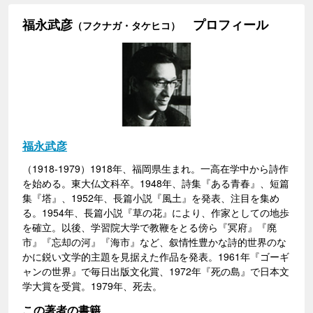
福永武彦
プロフィール
（フクナガ・タケヒコ）
福永武彦
（1918-1979）1918年、福岡県生まれ。一高在学中から詩作
を始める。東大仏文科卒。1948年、詩集『ある青春』、短篇
集『塔』、1952年、長篇小説『風土』を発表、注目を集め
る。1954年、長篇小説『草の花』により、作家としての地歩
を確立。以後、学習院大学で教鞭をとる傍ら『冥府』『廃
市』『忘却の河』『海市』など、叙情性豊かな詩的世界のな
かに鋭い文学的主題を見据えた作品を発表。1961年『ゴーギ
ャンの世界』で毎日出版文化賞、1972年『死の島』で日本文
学大賞を受賞。1979年、死去。
この著者の書籍