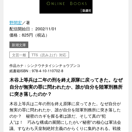
野間宏
／著
配信開始日： 2002/11/01
価格：825円（税込）
新潮文庫
文芸一般
TTS（読み上げ）対応
作品カナ：シンクウチタイシンチョウブンコ
紙書籍ISBN：978-4-10-110702-8
木谷上等兵は二年の刑を終え原隊に戻ってきた。なぜ
自分が無実の罪に問われたか、誰が自分を陸軍刑務所
に突き落したのか？
木谷上等兵は二年の刑を終え原隊に戻ってきた。なぜ自分が
無実の罪に問われたか、誰が自分を陸軍刑務所に突き落した
のか？ 秘密のカギを握る者は誰だ、そして真の“犯
人”は！ 巧みな構成の展開にしたがい“秘密”の核心は軍法会
議、すなわち天皇制絶対主義のからくりに集約される。戦後