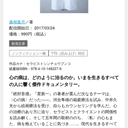
最相葉月
／著
配信開始日： 2017/03/24
価格：990円（税込）
新潮文庫
ノンフィクション一般
TTS（読み上げ）対応
作品カナ：セラピストシンチョウブンコ
紙書籍ISBN：978-4-10-148227-9
心の病は、どのように治るのか。いまを生きるすべて
の人に響く傑作ドキュメンタリー。
『絶対音感』『星新一』の著者が選んだ次なるテーマは、
〈心の病〉だった――。河合隼雄の箱庭療法を試み、中井久
夫から絵画療法を受け、自らもカウンセリングを学んだ。心
の治療のあり方に迫り、セラピストとクライエントの関係性
を読み解く。そして五年間の取材ののち、〈私〉の心もま
た、病を抱えていることに気づき……。現代を生きるすべて