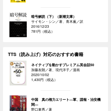
暗号解読（下）（新潮文庫）
サイモン・シン／著、青木薫／訳
2016/12/23
781円（税込）
TTS（読み上げ）対応のおすすめ書籍
ネイティブを動かすプレミアム英会話50
加藤友朗／著、現代洋子／漫画
2020/10/02
1,430円（税込）
中国 真の権力エリート―軍、諜報・治安機
関―
野口東秀／著