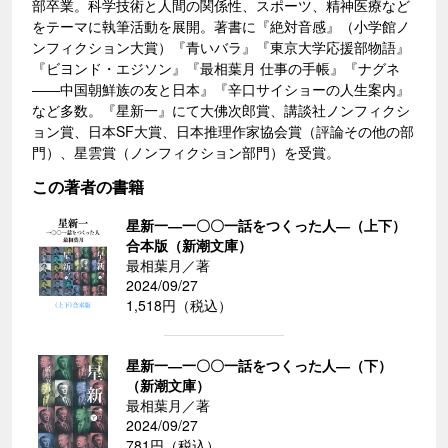
部卒業。科学技術と人間の関係性、スポーツ、精神医療など
をテーマに執筆活動を展開。著書に『絶対音感』（小学館ノ
ンフィクション大賞）『青いバラ』『東京大学応援部物語』
『ビヨンド・エジソン』『最相葉月 仕事の手帳』『ナグネ
――中国朝鮮族の友と日本』『辛口サイショーの人生案内』
など多数。『星新一』にて大佛次郎賞、講談社ノンフィクシ
ョン賞、日本SF大賞、日本推理作家協会賞（評論その他の部
門）、星雲賞（ノンフィクション部門）を受賞。
この著者の書籍
星新一―一〇〇一話をつくった人―（上下）
合本版（新潮文庫）
最相葉月／著
2024/09/27
1,518円（税込）
星新一―一〇〇一話をつくった人―（下）
（新潮文庫）
最相葉月／著
2024/09/27
781円（税込）