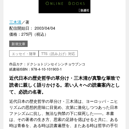
三木清
／著
配信開始日： 2003/04/04
価格：275円（税込）
新潮文庫
エッセイ・随筆
TTS（読み上げ）対応
作品カナ：ドクショトジンセイシンチョウブンコ
紙書籍ISBN：978-4-10-101903-1
近代日本の歴史哲学の草分け・三木清が真摯な筆致で
読者に親しく語りかける。若い人々への読書案内とし
て、必読の名著。
近代日本の歴史哲学の草分け・三木清は、ヨーロッパ・ニヒ
リズムの思想的意味に目覚め、次第に激化しつつあった日本
ファシズムに抗し、無法な拘禁の下に獄死した――。本書
は、その著者の生き方、思索の足跡を偲ばせると共に、ある
時は青春を、ある時は読書遍歴を、またある時は哲学の手引