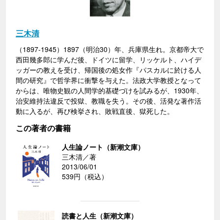
三木清
（1897-1945）1897（明治30）年、兵庫県生れ。京都帝大で
西田幾多郎に学んだ後、ドイツに留学、リッケルト、ハイデ
ッガーの教えを受け、帰国後の処女作『パスカルに於ける人
間の研究』で哲学界に衝撃を与えた。法政大学教授となって
からは、唯物史観の人間学的基礎づけを試みるが、1930年、
治安維持法違反で投獄、教職を失う。その後、活発な著作活
動に入るが、再び検挙され、敗戦直後、獄死した。
この著者の書籍
人生論ノート（新潮文庫）
三木清／著
2013/06/01
539円（税込）
読書と人生（新潮文庫）