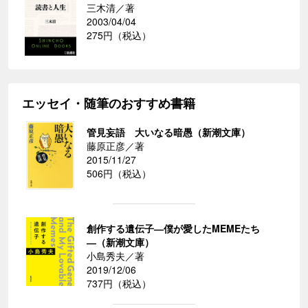
三木清／著
2003/04/04
275円（税込）
エッセイ・随筆のおすすめ書籍
管見妄語 大いなる暗愚（新潮文庫）
藤原正彦／著
2015/11/27
506円（税込）
創作する遺伝子―僕が愛したMEMEたち
―（新潮文庫）
小島秀夫／著
2019/12/06
737円（税込）