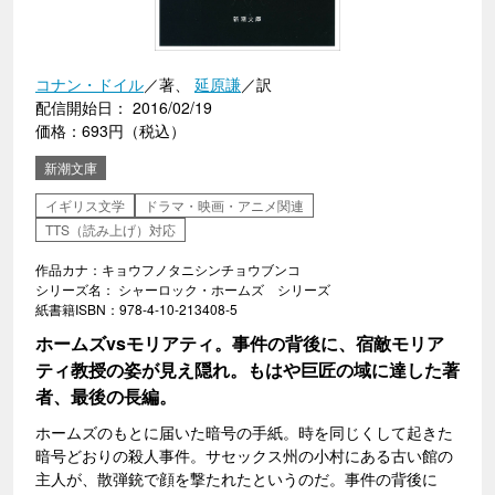
コナン・ドイル
／著、
延原謙
／訳
配信開始日： 2016/02/19
価格：693円（税込）
新潮文庫
イギリス文学
ドラマ・映画・アニメ関連
TTS（読み上げ）対応
作品カナ：キョウフノタニシンチョウブンコ
シリーズ名： シャーロック・ホームズ シリーズ
紙書籍ISBN：978-4-10-213408-5
ホームズvsモリアティ。事件の背後に、宿敵モリア
ティ教授の姿が見え隠れ。もはや巨匠の域に達した著
者、最後の長編。
ホームズのもとに届いた暗号の手紙。時を同じくして起きた
暗号どおりの殺人事件。サセックス州の小村にある古い館の
主人が、散弾銃で顔を撃たれたというのだ。事件の背後に