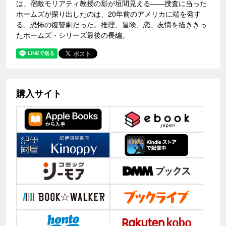
は、宿敵モリアティ教授の影が垣間見える――捜査に当った
ホームズが探り出したのは、20年前のアメリカに端を発す
る、恐怖の復讐劇だった。推理、冒険、恋、友情を描ききっ
たホームズ・シリーズ最後の長編。
購入サイト