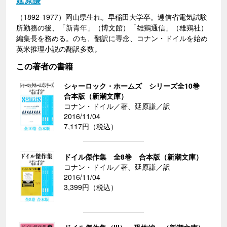
延原謙
（1892-1977）岡山県生れ。早稲田大学卒。逓信省電気試験
所勤務の後、「新青年」（博文館）「雄鶏通信」（雄鶏社）
編集長を務める。のち、翻訳に専念、コナン・ドイルを始め
英米推理小説の翻訳多数。
この著者の書籍
シャーロック・ホームズ シリーズ全10巻
合本版（新潮文庫）
コナン・ドイル／著、延原謙／訳
2016/11/04
7,117円（税込）
ドイル傑作集 全8巻 合本版（新潮文庫）
コナン・ドイル／著、延原謙／訳
2016/11/04
3,399円（税込）