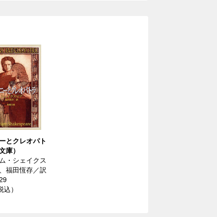
ーとクレオパト
文庫）
ム・シェイクス
、福田恆存／訳
29
（税込）