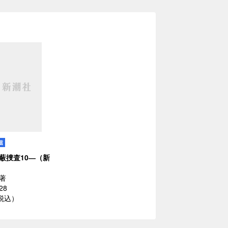
蔽捜査10―（新
著
28
（税込）