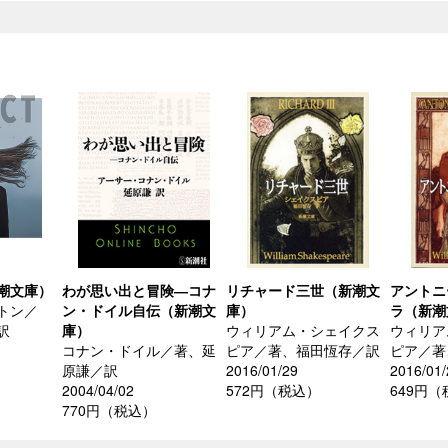
潮文庫）
わが思い出と冒険―コナ
リチャード三世（新潮文
アントニ
トン／
ン・ドイル自伝（新潮文
庫）
ラ（新潮
訳
庫）
ウィリアム・シェイクス
ウィリア
コナン・ドイル／著、延
ピア／著、福田恆存／訳
ピア／著
）
原謙／訳
2016/01/29
2016/01/
2004/04/02
572円（税込）
649円
770円（税込）