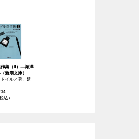
作集（II）―海洋
―（新潮文庫）
・ドイル／著、延
訳
/04
（税込）