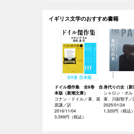
イギリス文学のおすすめ書籍
ドイル傑作集 全8巻 合
身代りの女（新
本版（新潮文庫）
シャロン・ボル
コナン・ドイル／著、延
著、川副智子／
原謙／訳
2025/01/24
2016/11/04
1,320円（税込
3,399円（税込）