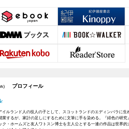
プロフィール
nan）
ル
930）アイルランド人の役人の子として、スコットランドのエディンバラに
開業するが、家計の足しにするために文筆に手を染める。『緋色の研究』
ック・ホームズと友人ワトスン博士を主人公とする一連の作品は世界的