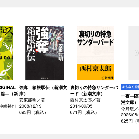
GINAL
強奪 箱根駅伝（新潮文
裏切りの特急サンダーバ
オ篇―（新
庫）
ード（新潮文庫）
一夜―隠
安東能明／著
西村京太郎／著
潮文庫）
神崎裕也
2008/12/19
2014/09/05
今野敏／
693円（税込）
671円（税込）
2026/08/
825円