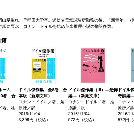
977）岡山県生れ。早稲田大学卒。逓信省電気試験所勤務の後、「新青年」
翻訳に専念、コナン・ドイルを始め英米推理小説の翻訳多数。
書籍
ホーム
ドイル傑作集 全8巻 合
ドイル傑作集（III）―恐怖
ドイル傑
0巻 合
本版（新潮文庫）
編―（新潮文庫）
奇談編
）
コナン・ドイル／著、延
コナン・ドイル／著、延
コナン
／著、延
原謙／訳
原謙／訳
原謙／
2016/11/04
2016/11/04
2016/11
3,399円（税込）
572円（税込）
572円
）