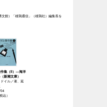
（博文館）「雄鶏通信」（雄鶏社）編集長を
作集（II）―海洋
―（新潮文庫）
・ドイル／著、延
訳
/04
（税込）