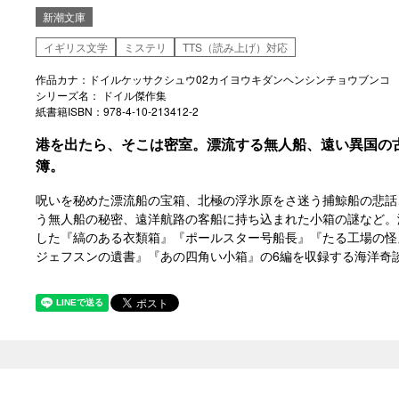
新潮文庫
イギリス文学
ミステリ
TTS（読み上げ）対応
作品カナ：ドイルケッサクシュウ02カイヨウキダンヘンシンチョウブンコ
シリーズ名： ドイル傑作集
紙書籍ISBN：978-4-10-213412-2
港を出たら、そこは密室。漂流する無人船、遠い異国の
簿。
呪いを秘めた漂流船の宝箱、北極の浮氷原をさ迷う捕鯨船の悲話
う無人船の秘密、遠洋航路の客船に持ち込まれた小箱の謎など。
した『縞のある衣類箱』『ポールスター号船長』『たる工場の怪
ジェフスンの遺書』『あの四角い小箱』の6編を収録する海洋奇