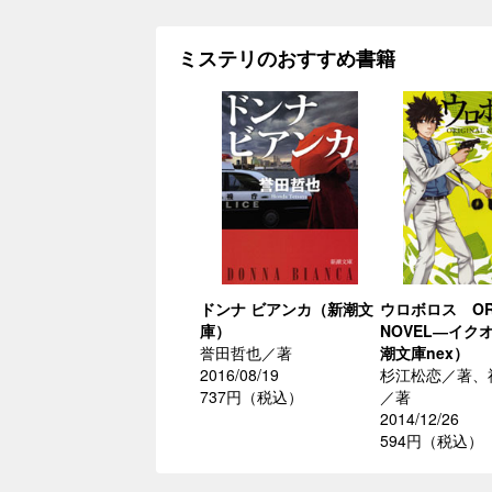
ミステリのおすすめ書籍
ドンナ ビアンカ（新潮文
ウロボロス ORI
庫）
NOVEL―イク
誉田哲也／著
潮文庫nex）
2016/08/19
杉江松恋／著、
737円（税込）
／著
2014/12/26
594円（税込）