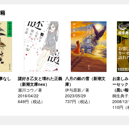
書籍
事なし
謎好き乙女と壊れた正義
八月の銀の雪（新潮文
お楽しみ
（新潮文庫nex）
庫）
ーセック
瀬川コウ／著
伊与原新／著
（黒い報
2016/04/22
2023/05/29
桐生典子
649円（税込）
737円（税込）
2008/12/
110円