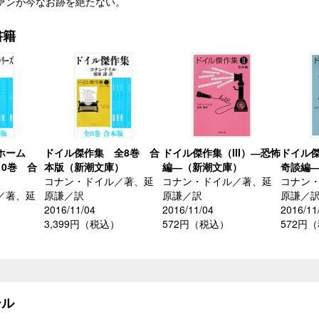
ァンが今なお跡を絶たない。
書籍
ホーム
ドイル傑作集 全8巻 合
ドイル傑作集（III）―恐怖
ドイル傑
0巻 合
本版（新潮文庫）
編―（新潮文庫）
奇談編
）
コナン・ドイル／著、延
コナン・ドイル／著、延
コナン
／著、延
原謙／訳
原謙／訳
原謙／
2016/11/04
2016/11/04
2016/11
3,399円（税込）
572円（税込）
572円
）
ル