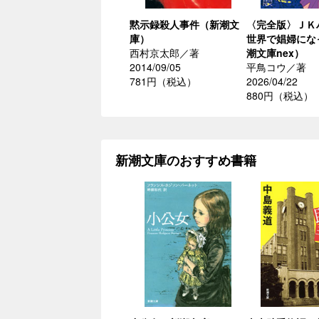
黙示録殺人事件（新潮文
〈完全版〉ＪＫ
庫）
世界で娼婦にな
西村京太郎／著
潮文庫nex）
2014/09/05
平鳥コウ／著
781円（税込）
2026/04/22
880円（税込）
新潮文庫のおすすめ書籍