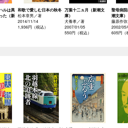
ハルは異
和歌で愛しむ日本の秋冬
万葉十二ヵ月（新潮文
聖母病院
った（新
松本章男／著
庫）
潮文庫）
2014/11/14
犬養孝／著
藤原作弥
1,936円（税込）
2007/01/05
2002/05/
550円（税込）
605円