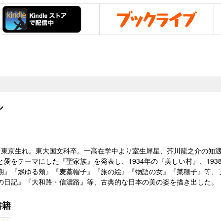
ル
53）東京生れ。東大国文科卒。一高在学中より室生犀星、芥川龍之介の知
と愛をテーマにした『聖家族』を発表し、1934年の『美しい村』、19
期』『燃ゆる頬』『麦藁帽子』『旅の絵』『物語の女』『菜穂子』等、
の日記』『大和路・信濃路』等、古典的な日本の美の姿を描き出した。
書籍