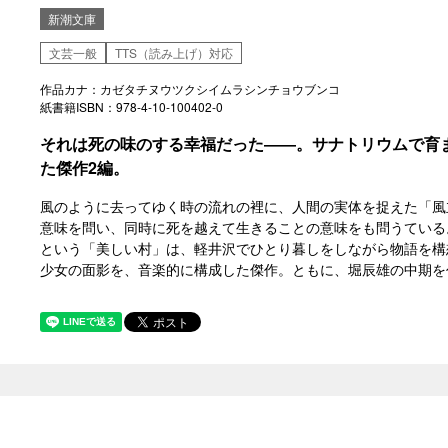
新潮文庫
文芸一般
TTS（読み上げ）対応
作品カナ：カゼタチヌウツクシイムラシンチョウブンコ
紙書籍ISBN：978-4-10-100402-0
それは死の味のする幸福だった――。サナトリウムで育
た傑作2編。
風のように去ってゆく時の流れの裡に、人間の実体を捉えた「風
意味を問い、同時に死を越えて生きることの意味をも問うている
という「美しい村」は、軽井沢でひとり暮しをしながら物語を構
少女の面影を、音楽的に構成した傑作。ともに、堀辰雄の中期を