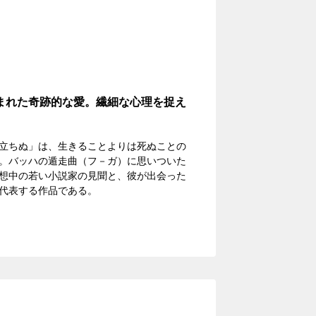
まれた奇跡的な愛。繊細な心理を捉え
立ちぬ」は、生きることよりは死ぬことの
。バッハの遁走曲（フ－ガ）に思いついた
想中の若い小説家の見聞と、彼が出会った
代表する作品である。