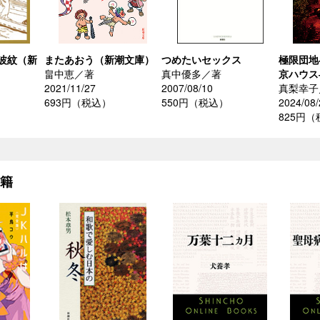
波紋（新
またあおう（新潮文庫）
つめたいセックス
極限団地
畠中恵／著
真中優多／著
京ハウス
2021/11/27
2007/08/10
真梨幸子
693円（税込）
550円（税込）
2024/08/
825円
書籍