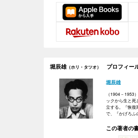
堀辰雄
プロフィー
（ホリ・タツオ）
堀辰雄
（1904－19
ックから生と死
立する。『恢復
で、『かげろふ
この著者の