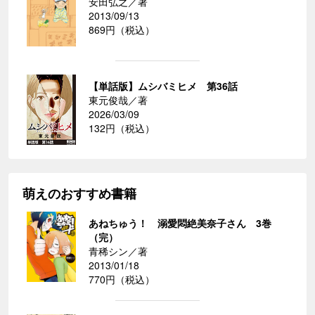
安田弘之／著
2013/09/13
869円（税込）
【単話版】ムシバミヒメ 第36話
東元俊哉／著
2026/03/09
132円（税込）
萌えのおすすめ書籍
あねちゅう！ 溺愛悶絶美奈子さん 3巻
（完）
青稀シン／著
2013/01/18
770円（税込）