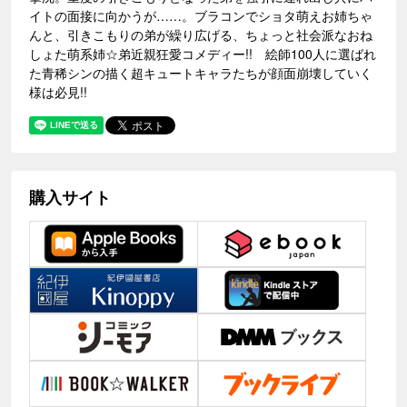
イトの面接に向かうが……。ブラコンでショタ萌えお姉ちゃ
んと、引きこもりの弟が繰り広げる、ちょっと社会派なおね
しょた萌系姉☆弟近親狂愛コメディー!! 絵師100人に選ばれ
た青稀シンの描く超キュートキャラたちが顔面崩壊していく
様は必見!!
購入サイト