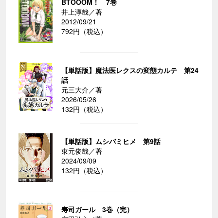
BTOOOM！ 7巻
井上淳哉／著
2012/09/21
792円（税込）
【単話版】魔法医レクスの変態カルテ 第24
話
元三大介／著
2026/05/26
132円（税込）
【単話版】ムシバミヒメ 第9話
東元俊哉／著
2024/09/09
132円（税込）
寿司ガール 3巻（完）