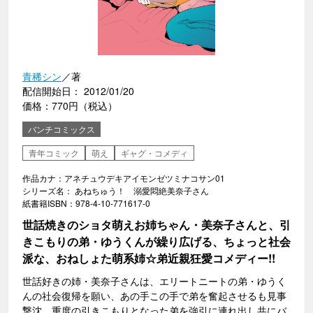
青稀シン
／著
配信開始日： 2012/01/20
価格：770円（税込）
バンチコミックス
青年コミック
萌え
ギャグ・コメディ
作品カナ：アネチュウデキアイモンゼツミナコサン01
シリーズ名： あねちゅう！ 溺愛悶絶美奈子さん
紙書籍ISBN：978-4-10-771617-0
世話焼きのショタ萌えお姉ちゃん・美奈子さんと、引
きこもりの弟・ゆうくんが繰り広げる、ちょっと社会
派な、おねしょた萌系姉☆弟近親狂愛コメディー!!
世話好きの姉・美奈子さんは、エリートニートの弟・ゆうく
んの社会復帰を願い、あの手この手で弟を奮起させるも見事
撃沈。重度の引きこもりとなった弟を強引に連れ出し共にバ