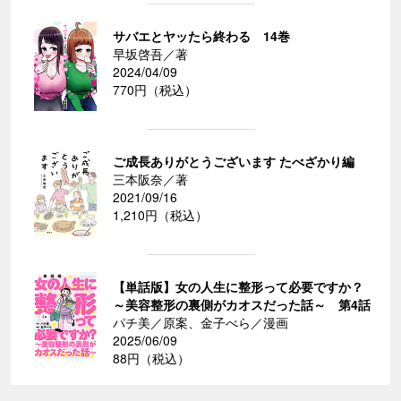
サバエとヤッたら終わる 14巻
早坂啓吾／著
2024/04/09
770円（税込）
ご成長ありがとうございます たべざかり編
三本阪奈／著
2021/09/16
1,210円（税込）
【単話版】女の人生に整形って必要ですか？
～美容整形の裏側がカオスだった話～ 第4話
パチ美／原案、金子べら／漫画
2025/06/09
88円（税込）