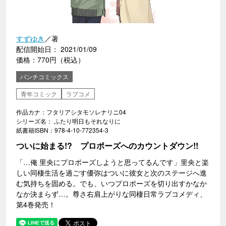
すずゆき
／著
配信開始日： 2021/01/09
価格：770円（税込）
バンチコミックス
青年コミック
ラブコメ
作品カナ：フタリアシタモソレナリニ04
シリーズ名： ふたり明日もそれなりに
紙書籍ISBN：978-4-10-772354-3
ついに始まる!? プロポーズへのカウントダウン!!
「…俺 里央にプロポーズしようと思ってるんです」里央と楽
しい同棲生活を過ごす優弥はついに彼女と次のステージへ進
む気持ちを固める。でも、いつプロポーズを切り出すかなか
なか決まらず…。尊さ右肩上がりな同棲日常ラブコメディ、
第4巻発売！