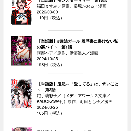
【単話版】モンスターマザー 第18話
福田ますみ／原案、長堀かおる／漫画
2026/03/09
110円（税込）
【単話版】#違法ガール 履歴書に書けない私
の裏バイト 第1話
阿部ベア／原作、伊藤遥人／漫画
2024/10/25
198円（税込）
【単話版】鬼妃～「愛してる」は、怖いこと
～ 第3話
鉈手璃彩子／（メディアワークス文庫／
KADOKAWA刊）原作、町田とし子／漫画
2024/03/25
165円（税込）