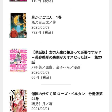
110円（税込）
月かけごはん 1巻
魚乃目三太／著
2025/05/09
792円（税込）
【単話版】女の人生に整形って必要ですか？
～美容整形の裏側がカオスだった話～ 第23
話
パチ美／原案、金子べら／漫画
2026/03/09
88円（税込）
傾国の仕立て屋 ローズ・ベルタン 分冊版第
24巻
磯見仁月／著
2021/09/01