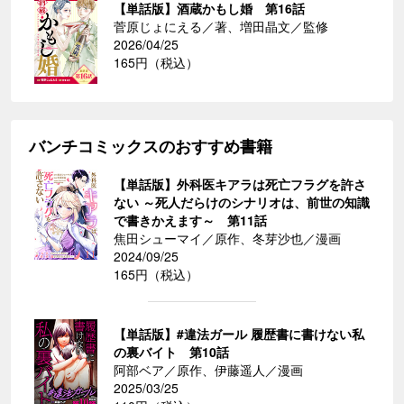
【単話版】酒蔵かもし婚 第16話
菅原じょにえる／著、増田晶文／監修
2026/04/25
165円（税込）
バンチコミックスのおすすめ書籍
【単話版】外科医キアラは死亡フラグを許さ
ない ～死人だらけのシナリオは、前世の知識
で書きかえます～ 第11話
焦田シューマイ／原作、冬芽沙也／漫画
2024/09/25
165円（税込）
【単話版】#違法ガール 履歴書に書けない私
の裏バイト 第10話
阿部ベア／原作、伊藤遥人／漫画
2025/03/25