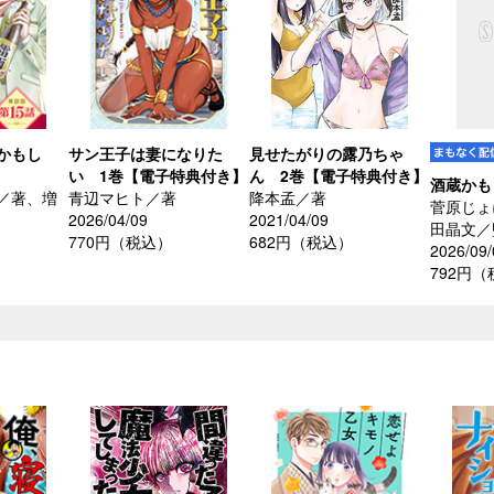
かもし
サン王子は妻になりた
見せたがりの露乃ちゃ
い 1巻【電子特典付き】
ん 2巻【電子特典付き】
酒蔵かも
／著、増
青辺マヒト／著
降本孟／著
菅原じょ
2026/04/09
2021/04/09
田晶文／
770円（税込）
682円（税込）
2026/09/
792円