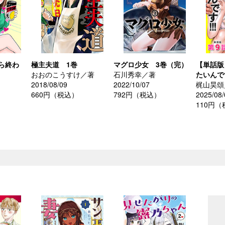
ら終わ
極主夫道 1巻
マグロ少女 3巻（完）
【単話版
おおのこうすけ／著
石川秀幸／著
たいんです
2018/08/09
2022/10/07
梶山昊頌
660円（税込）
792円（税込）
2025/08/
110円