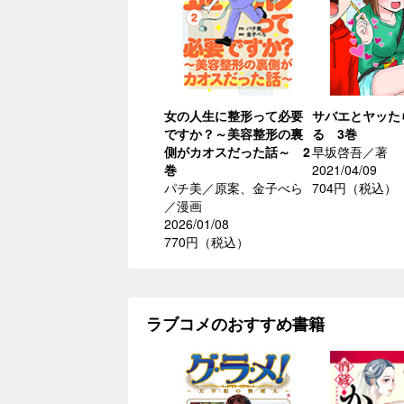
女の人生に整形って必要
サバエとヤッた
ですか？～美容整形の裏
る 3巻
側がカオスだった話～ 2
早坂啓吾／著
巻
2021/04/09
パチ美／原案、金子べら
704円（税込）
／漫画
2026/01/08
770円（税込）
ラブコメのおすすめ書籍