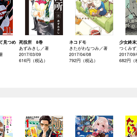
て見つめ
死役所 8巻
ネコドモ
少女終末
あずみきし／著
きたがわなつみ／著
つくみず
著
2017/03/09
2017/04/08
2017/09/
616円（税込）
792円（税込）
682円