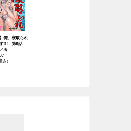
】俺、寝取られ
!!! 第9話
／著
07
（税込）