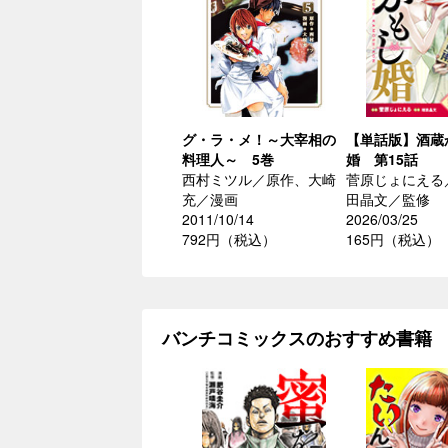
グ・ラ・メ！～大宰相の
【単話版】酒蔵
料理人～ 5巻
婚 第15話
西村ミツル／原作、大崎
菅原じょにえる
充／漫画
田晶文／監修
2011/10/14
2026/03/25
792円（税込）
165円（税込）
バンチコミックスのおすすめ書籍