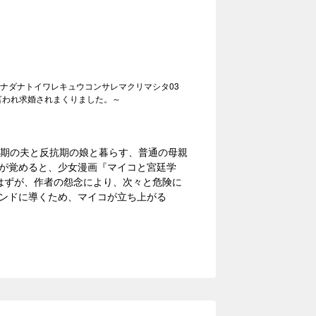
ナダナトイワレキュウコンサレマクリマシタ03
言われ求婚されまくりました。～
怠期の夫と反抗期の娘と暮らす、普通の母親
が覚めると、少女漫画『マイコと宮廷学
はずが、作者の怨念により、次々と危険に
ンドに導くため、マイコが立ち上がる