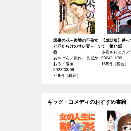
因果の花～復讐の不倫女
【単話版】縛っ
と罪だらけのサレ妻～ 3
て 第11話
巻
多喜ざわゆき／
あやぱん／原作、長堀か
2024/11/09
おる／漫画
165円（税込）
2023/03/09
748円（税込）
ギャグ・コメディのおすすめ書籍