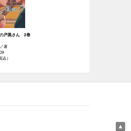
の戸黒さん 2巻
／著
09
（税込）