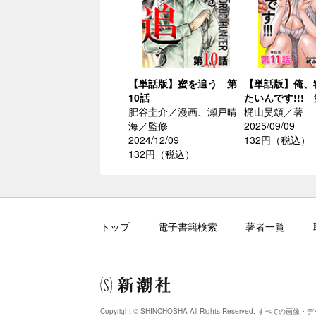
【単話版】蜜を追う 第
【単話版】俺、
10話
たいんです!!! 
肥谷圭介／漫画、瀬戸晴
梶山昊頌／著
海／監修
2025/09/09
2024/12/09
132円（税込）
132円（税込）
トップ
電子書籍検索
著者一覧
Copyright © SHINCHOSHA All Rights Reserved.
すべての画像・デ