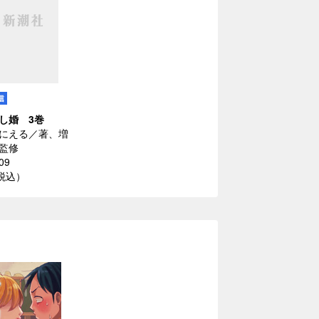
し婚 3巻
にえる／著、増
監修
09
（税込）