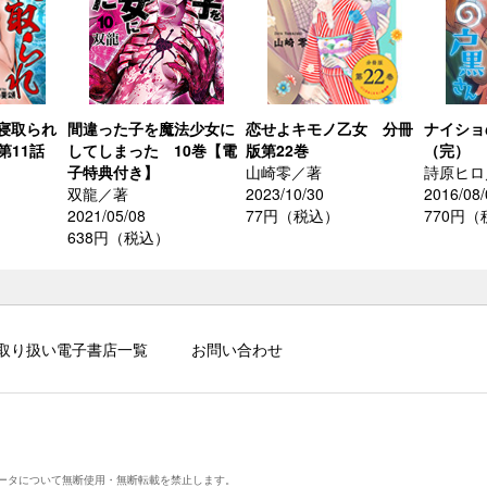
寝取られ
間違った子を魔法少女に
恋せよキモノ乙女 分冊
ナイショ
第11話
してしまった 10巻【電
版第22巻
（完）
子特典付き】
山崎零／著
詩原ヒロ
双龍／著
2023/10/30
2016/08/
2021/05/08
77円（税込）
770円
638円（税込）
取り扱い電子書店一覧
お問い合わせ
ータについて無断使用・無断転載を禁止します。