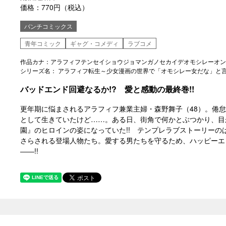
価格：770円（税込）
バンチコミックス
青年コミック
ギャグ・コメディ
ラブコメ
作品カナ：アラフィフテンセイショウジョマンガノセカイデオモシレーオン
シリーズ名： アラフィフ転生～少女漫画の世界で「オモシレー女だな」と
バッドエンド回避なるか!? 愛と感動の最終巻!!
更年期に悩まされるアラフィフ兼業主婦・森野舞子（48）。倦
として生きていたけど……。ある日、街角で何かとぶつかり、目
園』のヒロインの姿になっていた!! テンプレラブストーリーの
さらされる登場人物たち。愛する男たちを守るため、ハッピーエ
――!!