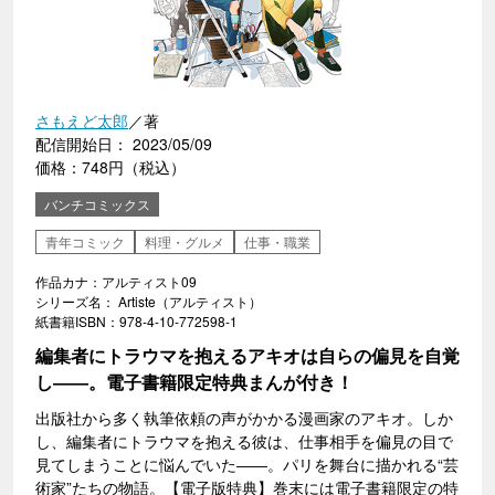
さもえど太郎
／著
配信開始日： 2023/05/09
価格：748円（税込）
バンチコミックス
青年コミック
料理・グルメ
仕事・職業
作品カナ：アルティスト09
シリーズ名： Artiste（アルティスト）
紙書籍ISBN：978-4-10-772598-1
編集者にトラウマを抱えるアキオは自らの偏見を自覚
し――。電子書籍限定特典まんが付き！
出版社から多く執筆依頼の声がかかる漫画家のアキオ。しか
し、編集者にトラウマを抱える彼は、仕事相手を偏見の目で
見てしまうことに悩んでいた――。パリを舞台に描かれる“芸
術家”たちの物語。【電子版特典】巻末には電子書籍限定の特