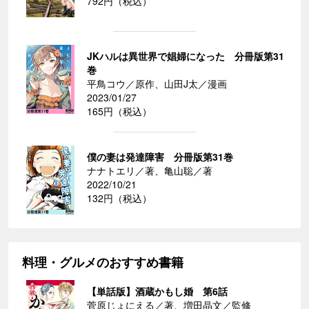
792円（税込）
JKハルは異世界で娼婦になった 分冊版第31
巻
平鳥コウ／原作、山田J太／漫画
2023/01/27
165円（税込）
僕の妻は発達障害 分冊版第31巻
ナナトエリ／著、亀山聡／著
2022/10/21
132円（税込）
料理・グルメのおすすめ書籍
【単話版】酒蔵かもし婚 第6話
菅原じょにえる／著、増田晶文／監修