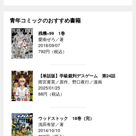
青年コミックのおすすめ書籍
残機×99 1巻
愛南ぜろ／著
2018/09/07
792円（税込）
【単話版】学級裁判デスゲーム 第24話
雨宮黄英／原作、野口夜行／漫画
2025/01/25
88円（税込）
ウッドストック 18巻（完）
浅田有皆／著
2014/10/10