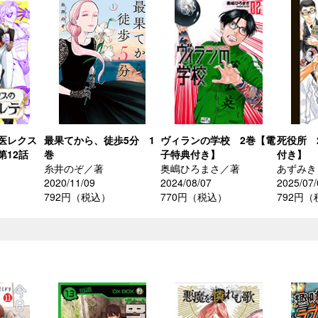
医レクス
最果てから、徒歩5分 1
ヴィランの学校 2巻【電
死役所 
第12話
巻
子特典付き】
付き】
糸井のぞ／著
奥嶋ひろまさ／著
あずみき
2020/11/09
2024/08/07
2025/07/
792円（税込）
770円（税込）
792円