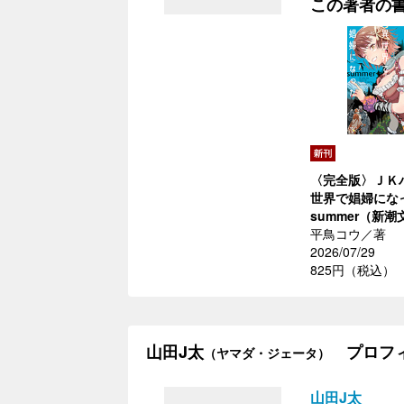
この著者の
〈完全版〉ＪＫ
世界で娼婦に
summer（新潮
平鳥コウ／著
2026/07/29
825円（税込）
山田J太
プロフ
（ヤマダ・ジェータ）
山田J太