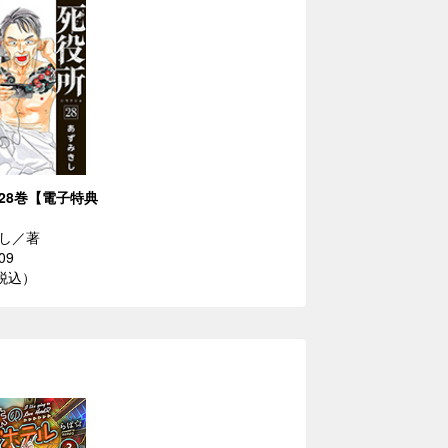
28巻【電子特典
し／著
09
（税込）