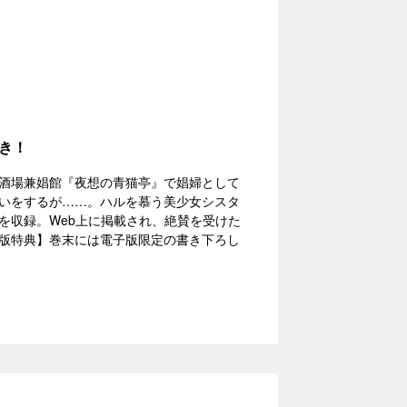
き！
酒場兼娼館『夜想の青猫亭』で娼婦として
いをするが……。ハルを慕う美少女シスタ
を収録。Web上に掲載され、絶賛を受けた
版特典】巻末には電子版限定の書き下ろし