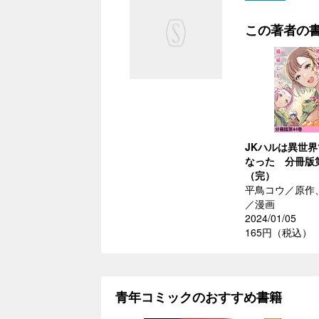
この著者の
JKハルは異世
なった 分冊版第
（完）
平鳥コウ／原作
／漫画
2024/01/05
165円（税込）
青年コミックのおすすめ書籍