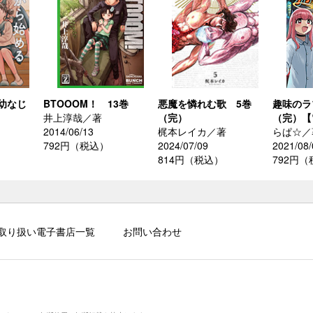
幼なじ
BTOOOM！ 13巻
悪魔を憐れむ歌 5巻
趣味のラ
井上淳哉／著
（完）
（完）【
2014/06/13
梶本レイカ／著
らぱ☆／
792円（税込）
2024/07/09
2021/08/
814円（税込）
792円
取り扱い電子書店一覧
お問い合わせ