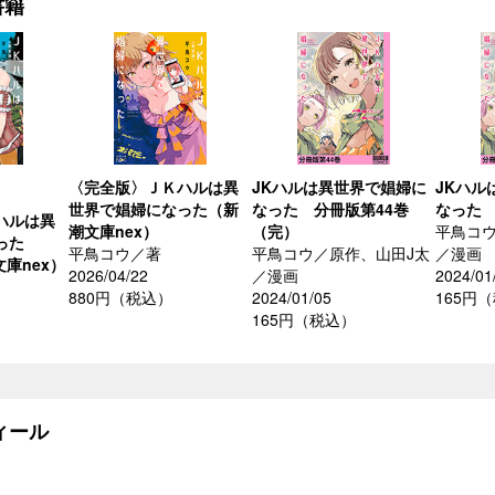
書籍
〈完全版〉ＪＫハルは異
JKハルは異世界で娼婦に
JKハル
世界で娼婦になった（新
なった 分冊版第44巻
なった 
ハルは異
潮文庫nex）
（完）
平鳥コウ
なった
平鳥コウ／著
平鳥コウ／原作、山田J太
／漫画
文庫nex）
2026/04/22
／漫画
2024/01
880円（税込）
2024/01/05
165円
165円（税込）
ィール