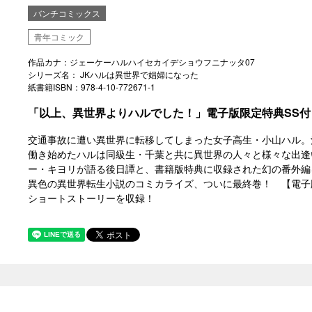
バンチコミックス
青年コミック
作品カナ：ジェーケーハルハイセカイデショウフニナッタ07
シリーズ名： JKハルは異世界で娼婦になった
紙書籍ISBN：978-4-10-772671-1
「以上、異世界よりハルでした！」電子版限定特典SS付
交通事故に遭い異世界に転移してしまった女子高生・小山ハル。
働き始めたハルは同級生・千葉と共に異世界の人々と様々な出逢
ー・キヨリが語る後日譚と、書籍版特典に収録された幻の番外編
異色の異世界転生小説のコミカライズ、ついに最終巻！ 【電子
ショートストーリーを収録！