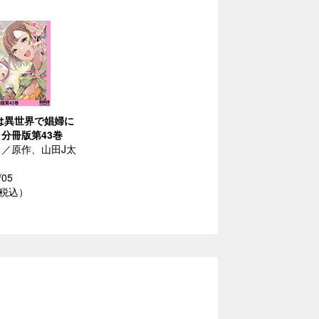
は異世界で娼婦に
分冊版第43巻
／原作、山田J太
/05
（税込）