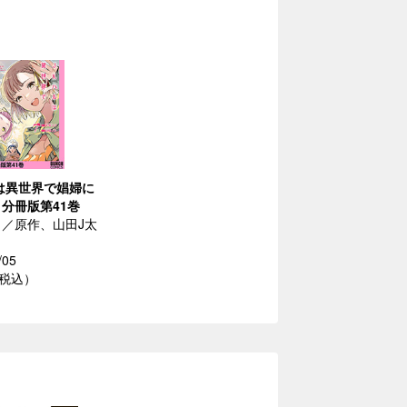
は異世界で娼婦に
分冊版第41巻
／原作、山田J太
/05
（税込）