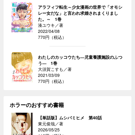
アラフィフ転生～少女漫画の世界で「オモシ
レー女だな」と言われ求婚されまくりまし
た。～ 1巻
湊ユウキ／著
2022/04/08
770円（税込）
わたしのカッコウたち―児童養護施設のふつ
う― 1巻
大須賀こすも／著
2021/03/09
770円（税込）
ホラーのおすすめ書籍
【単話版】ムシバミヒメ 第40話
東元俊哉／著
2026/05/25