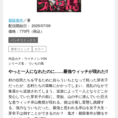
都留泰作
／著
配信開始日： 2025/07/09
価格：770円（税込）
バンチコミックス
青年コミック
ホラー
作品カナ：ウイチノシマ04
シリーズ名： ういちの島
やっと一人になれたのに……最強ウィッチが現れた!!
村の住民たちを守るために自らういちとなって戦った芽衣子
だったが、志村たちの策略にかかってしまい、混乱のなかで
集落から追放されてしまう。追放によって一人となりどこか
安心していた芽衣子の前に、突如、山の中に潜んでいた巨大
な老ウィッチ岸山教授が現れる。彼は分裂し変態し跳躍す
る、強力なういちだった。最強と思われる岸山を女子大生・
芽衣子は倒すことができるのか？ 鬼才・都留泰作が贈るサ