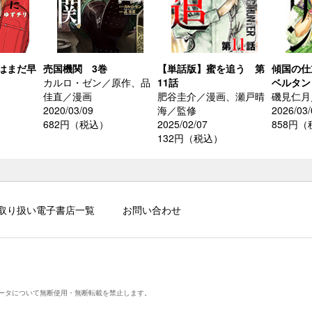
はまだ早
売国機関 3巻
【単話版】蜜を追う 第
傾国の仕
カルロ・ゼン／原作、品
11話
ベルタン
佳直／漫画
肥谷圭介／漫画、瀬戸晴
磯見仁月
2020/03/09
海／監修
2026/03/
682円（税込）
2025/02/07
858円
132円（税込）
取り扱い電子書店一覧
お問い合わせ
ータについて無断使用・無断転載を禁止します。