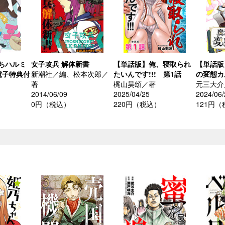
ちハルミ
女子攻兵 解体新書
【単話版】俺、寝取られ
【単話版
電子特典付
新潮社／編、松本次郎／
たいんです!!! 第1話
の変態カ
著
梶山昊頌／著
元三大介
2014/06/09
2025/04/25
2024/06/
0円（税込）
220円（税込）
121円