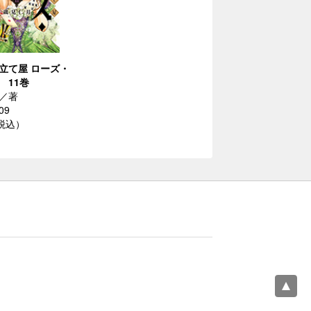
立て屋 ローズ・
 11巻
／著
09
（税込）