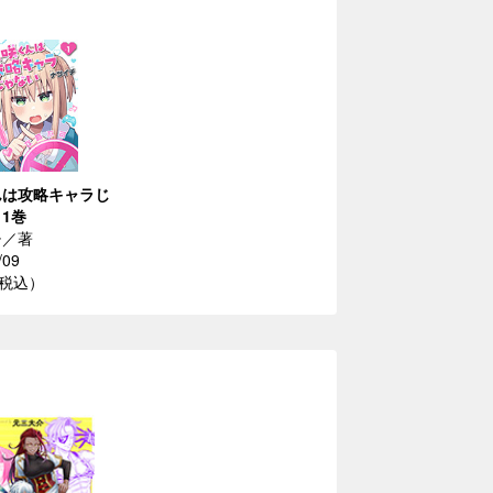
んは攻略キャラじ
1巻
チ／著
/09
（税込）