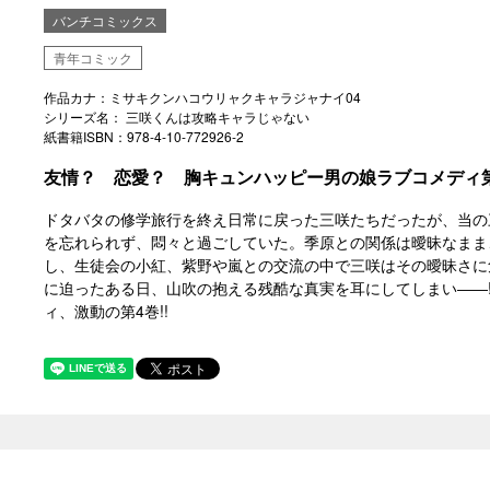
バンチコミックス
青年コミック
作品カナ：ミサキクンハコウリャクキャラジャナイ04
シリーズ名： 三咲くんは攻略キャラじゃない
紙書籍ISBN：978-4-10-772926-2
友情？ 恋愛？ 胸キュンハッピー男の娘ラブコメディ第4
ドタバタの修学旅行を終え日常に戻った三咲たちだったが、当の
を忘れられず、悶々と過ごしていた。季原との関係は曖昧なまま
し、生徒会の小紅、紫野や嵐との交流の中で三咲はその曖昧さに
に迫ったある日、山吹の抱える残酷な真実を耳にしてしまい――
ィ、激動の第4巻!!