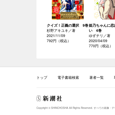
クイズ！正義の選択 9巻
姫乃ちゃんに恋
杉野アキユキ／著
い 4巻
2021/11/09
ゆずチリ／著
792円（税込）
2020/04/09
770円（税込）
トップ
電子書籍検索
著者一覧
Copyright © SHINCHOSHA All Rights Reserved.
すべての画像・デ