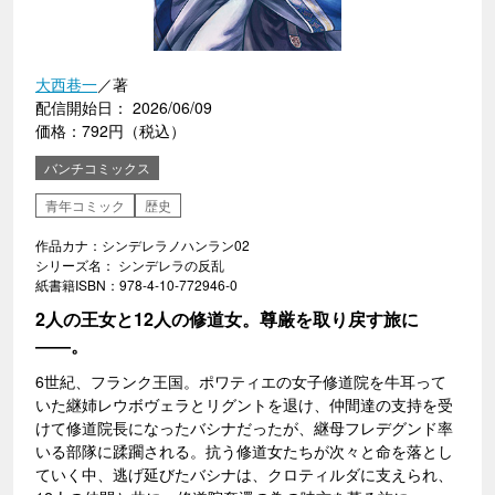
大西巷一
／著
配信開始日： 2026/06/09
価格：792円（税込）
バンチコミックス
青年コミック
歴史
作品カナ：シンデレラノハンラン02
シリーズ名： シンデレラの反乱
紙書籍ISBN：978-4-10-772946-0
2人の王女と12人の修道女。尊厳を取り戻す旅に
――。
6世紀、フランク王国。ポワティエの女子修道院を牛耳って
いた継姉レウボヴェラとリグントを退け、仲間達の支持を受
けて修道院長になったバシナだったが、継母フレデグンド率
いる部隊に蹂躙される。抗う修道女たちが次々と命を落とし
ていく中、逃げ延びたバシナは、クロティルダに支えられ、