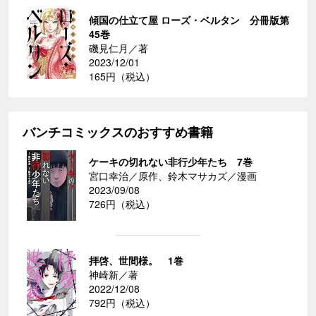
傾国の仕立て屋 ローズ・ベルタン 分冊版第
45巻
磯見仁月／著
2023/12/01
165円（税込）
バンチコミックスのおすすめ書籍
ケーキの切れない非行少年たち 7巻
宮口幸治／原作、鈴木マサカズ／漫画
2023/09/08
726円（税込）
拝啓、世間様。 1巻
神崎新／著
2022/12/08
792円（税込）