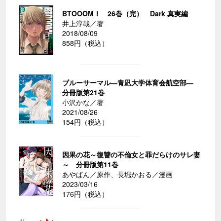
BTOOOM！ 26巻（完） Dark 真実編
井上淳哉／著
2018/08/09
858円（税込）
ブルーサーマル―青凪大学体育会航空部―
分冊版第21巻
小沢かな／著
2021/08/26
154円（税込）
因果の花～復讐の不倫女と罪だらけのサレ妻
～ 分冊版第11巻
あやぱん／原作、長堀かおる／漫画
2023/03/16
176円（税込）