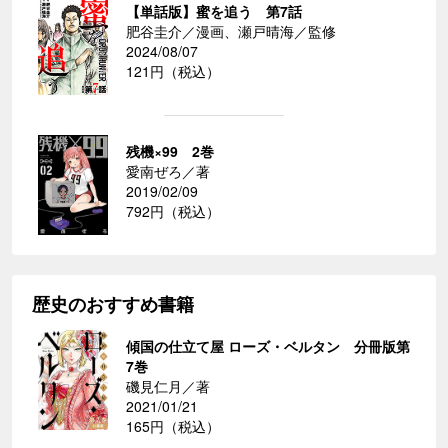
【単話版】蜜を追う 第7話
肥谷圭介／漫画、瀬戸晴海／監修
2024/08/07
121円（税込）
残機×99 2巻
愛南ぜろ／著
2019/02/09
792円（税込）
歴史のおすすめ書籍
傾国の仕立て屋 ローズ・ベルタン 分冊版第
7巻
磯見仁月／著
2021/01/21
165円（税込）