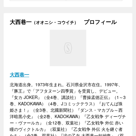
大西巷一
プロフィール
（オオニシ・コウイチ）
大西巷一
北海道出身。1973年生まれ。石川県金沢市在住。1997年、
『豚王』で「アフタヌーン四季賞」を受賞し、デビュー。
『女カ JOKER』（全4巻、講談社）『曹操孟徳正伝』（1～3
巻、KADOKAWA）（4巻、Jコミックテラス）『おてんば珠
姫さま！』（全3巻、北國新聞社）『ダンス・マカブル～西
洋暗黒小史』（全2巻、KADOKAWA）『乙女戦争 ディーヴチ
ー・ヴァールカ』（全12巻、双葉社）『乙女戦争 外伝 赤い
瞳のヴィクトルカ』（双葉社）『乙女戦争 外伝 火を継ぐ者
たち』（全2巻、双葉社）『涙の乙女 大西巷一短編集』（双