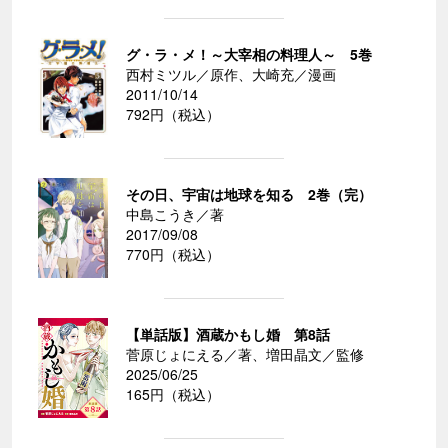
グ・ラ・メ！～大宰相の料理人～ 5巻
西村ミツル／原作、大崎充／漫画
2011/10/14
792円（税込）
その日、宇宙は地球を知る 2巻（完）
中島こうき／著
2017/09/08
770円（税込）
【単話版】酒蔵かもし婚 第8話
菅原じょにえる／著、増田晶文／監修
2025/06/25
165円（税込）