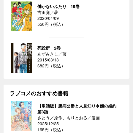
働かないふたり 19巻
吉田覚／著
2020/04/09
550円（税込）
死役所 2巻
あずみきし／著
2015/03/13
682円（税込）
ラブコメのおすすめ書籍
【単話版】臆病公爵と人見知り令嬢の婚約
第3話
さとう／原作、もりとおる／漫画
2025/12/25
165円（税込）