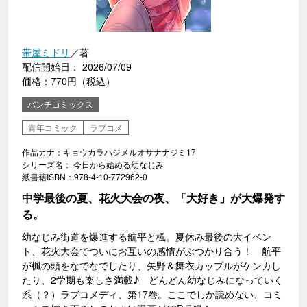
帯屋ミドリ
／著
配信開始日： 2026/07/09
価格：770円（税込）
バンチコミックス
青年コミック
ラブコメ
作品カナ：キョウカラハジメルオサナナジミ17
シリーズ名： 今日から始める幼なじみ
紙書籍ISBN：978-4-10-772962-0
中学最後の夏、花火大会の夜、「大好き」が大爆発す
る。
幼なじみ街道を爆進する航平と楓。夏休み最後の大イベン
ト、花火大会でついにお互いの感情がぶつかり合う！ 航平
が楓の頭をなでなでしたり、矢野＆舞衣カップルがケンカし
たり、2学期も楽しさ満載♪ どんどん幼なじみになっていく
系（？）ラブコメディ、第17巻。ここでしか読めない、コミ