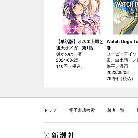
【単話版】オネエ上司と
Watch Dogs T
後天オメガ 第1話
巻
楓かのは／著
ユービーアイソ
2024/03/25
案、白土晴一／
110円（税込）
修平／漫画
2023/08/08
792円（税込）
トップ
電子書籍検索
著者一覧