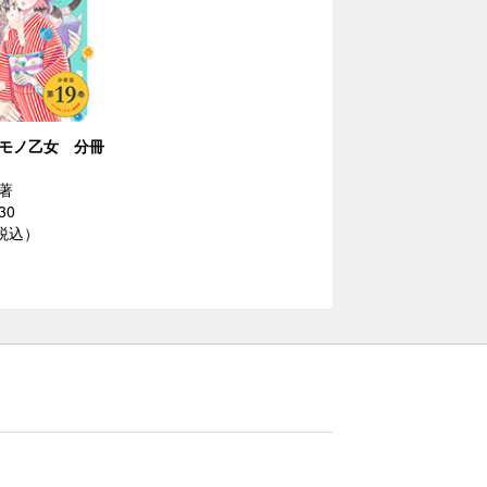
モノ乙女 分冊
著
30
（税込）