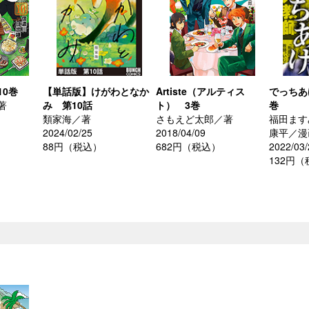
10巻
【単話版】けがわとなか
Artiste（アルティス
でっちあ
著
み 第10話
ト） 3巻
巻
類家海／著
さもえど太郎／著
福田ます
2024/02/25
2018/04/09
康平／漫
88円（税込）
682円（税込）
2022/03/
132円