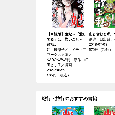
【単話版】鬼妃～「愛し
山と食欲と私 
てる」は、怖いこと～
信濃川日出雄／
第7話
2019/07/09
鉈手璃彩子／（メディア
572円（税込）
ワークス文庫／
KADOKAWA刊）原作、町
田とし子／漫画
2024/06/25
165円（税込）
紀行・旅行のおすすめ書籍