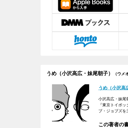
うめ（小沢高広・妹尾朝子）
（ウメ
うめ（小沢高
小沢高広・妹尾
『東京トイボッ
ブ・ジョブズを
この著者の