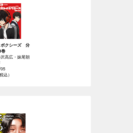
イボクシーズ 分
0巻
小沢高広・妹尾朝
著
/05
（税込）