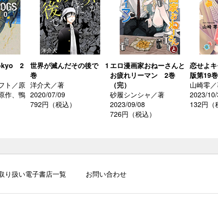
okyo 2
世界が滅んだその後で 1
エロ漫画家おねーさんと
恋せよキ
巻
お疲れリーマン 2巻
版第19巻
フト／原
洋介犬／著
（完）
山崎零／
原作、鴨
2020/07/09
砂履シンシャ／著
2023/10/
792円（税込）
2023/09/08
132円
726円（税込）
取り扱い電子書店一覧
お問い合わせ