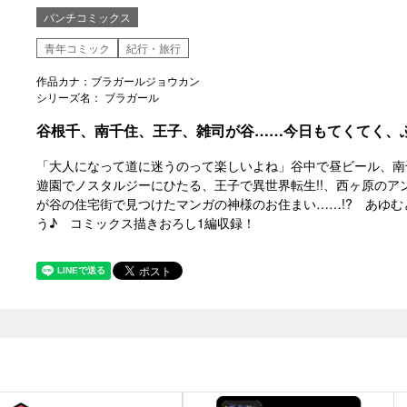
バンチコミックス
青年コミック
紀行・旅行
作品カナ：ブラガールジョウカン
シリーズ名： ブラガール
谷根千、南千住、王子、雑司が谷……今日もてくてく、
「大人になって道に迷うのって楽しいよね」谷中で昼ビール、南
遊園でノスタルジーにひたる、王子で異世界転生!!、西ヶ原のア
が谷の住宅街で見つけたマンガの神様のお住まい……!? あゆむ
う♪ コミックス描きおろし1編収録！