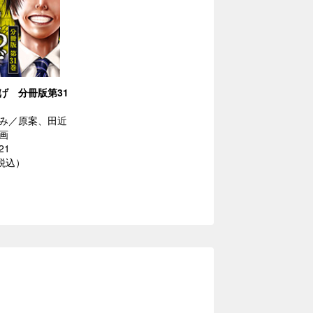
げ 分冊版第31
み／原案、田近
画
21
（税込）