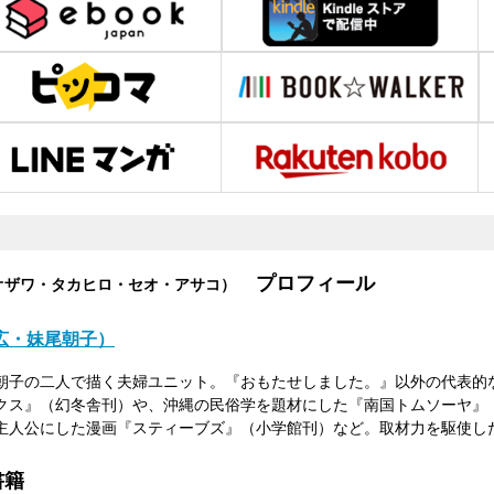
プロフィール
オザワ・タカヒロ・セオ・アサコ）
広・妹尾朝子）
朝子の二人で描く夫婦ユニット。『おもたせしました。』以外の代表的
クス』（幻冬舎刊）や、沖縄の民俗学を題材にした『南国トムソーヤ』
主人公にした漫画『スティーブズ』（小学館刊）など。取材力を駆使し
書籍