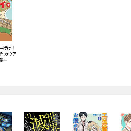
―行け！
チ カウア
篇―
）