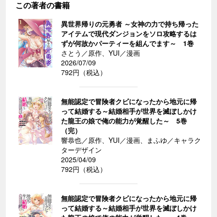
この著者の書籍
異世界帰りの元勇者 ～女神の力で持ち帰った
アイテムで現代ダンジョンをソロ攻略するは
ずが何故かパーティーを組んでます～ 1巻
さとう／原作、YUI／漫画
2026/07/09
792円（税込）
無能認定で冒険者クビになったから地元に帰
って結婚する～結婚相手が世界を滅ぼしかけ
た龍王の娘で俺の能力が覚醒した～ 5巻
（完）
響恭也／原作、YUI／漫画、まふゆ／キャラク
ターデザイン
2025/04/09
792円（税込）
無能認定で冒険者クビになったから地元に帰
って結婚する～結婚相手が世界を滅ぼしかけ