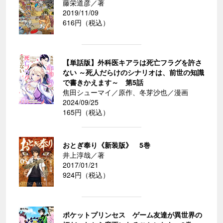
藤栄道彦／著
2019/11/09
616円（税込）
【単話版】外科医キアラは死亡フラグを許さ
ない ～死人だらけのシナリオは、前世の知識
で書きかえます～ 第5話
焦田シューマイ／原作、冬芽沙也／漫画
2024/09/25
165円（税込）
おとぎ奉り《新装版》 5巻
井上淳哉／著
2017/01/21
924円（税込）
ポケットプリンセス ゲーム友達が異世界の