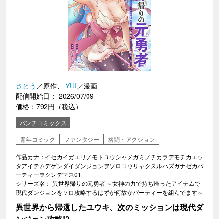
さとう
／原作、
YUI
／漫画
配信開始日： 2026/07/09
価格：792円（税込）
バンチコミックス
青年コミック
ファンタジー
格闘・アクション
作品カナ：イセカイガエリノモトユウシャメガミノチカラデモチカエッ
タアイテムデゲンダイダンジョンヲソロコウリャクスルハズガナゼカパ
ーティーヲクンデマス01
シリーズ名： 異世界帰りの元勇者 ～女神の力で持ち帰ったアイテムで
現代ダンジョンをソロ攻略するはずが何故かパーティーを組んでます～
異世界から帰還したユウキ、次のミッションは現代ダ
ンジョン攻略!?