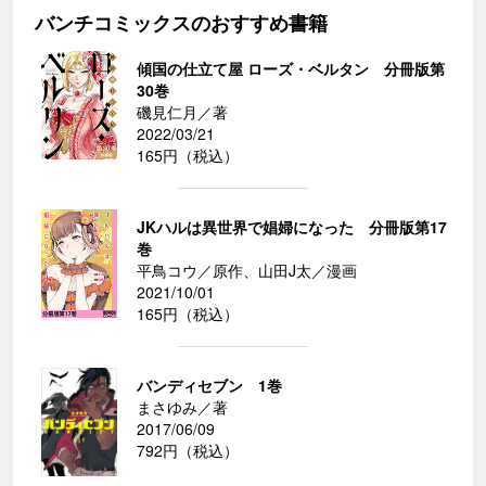
バンチコミックスのおすすめ書籍
傾国の仕立て屋 ローズ・ベルタン 分冊版第
30巻
磯見仁月／著
2022/03/21
165円（税込）
JKハルは異世界で娼婦になった 分冊版第17
巻
平鳥コウ／原作、山田J太／漫画
2021/10/01
165円（税込）
バンディセブン 1巻
まさゆみ／著
2017/06/09
792円（税込）