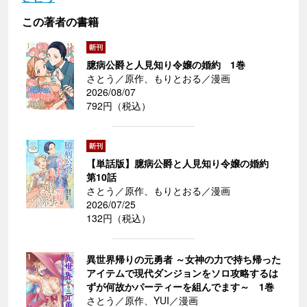
この著者の書籍
臆病公爵と人見知り令嬢の婚約 1巻
さとう／原作、もりとおる／漫画
2026/08/07
792円（税込）
【単話版】臆病公爵と人見知り令嬢の婚約
第10話
さとう／原作、もりとおる／漫画
2026/07/25
132円（税込）
異世界帰りの元勇者 ～女神の力で持ち帰った
アイテムで現代ダンジョンをソロ攻略するは
ずが何故かパーティーを組んでます～ 1巻
さとう／原作、YUI／漫画