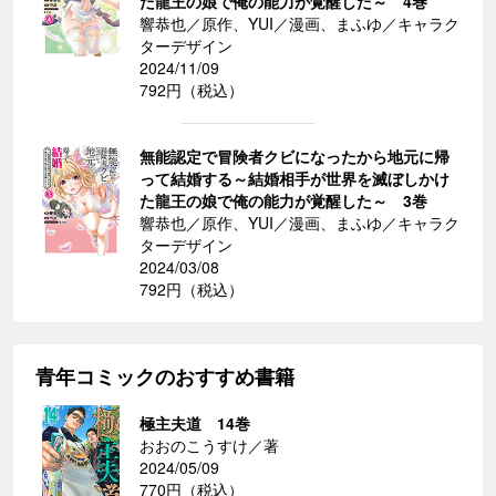
た龍王の娘で俺の能力が覚醒した～ 4巻
響恭也／原作、YUI／漫画、まふゆ／キャラク
ターデザイン
2024/11/09
792円（税込）
無能認定で冒険者クビになったから地元に帰
って結婚する～結婚相手が世界を滅ぼしかけ
た龍王の娘で俺の能力が覚醒した～ 3巻
響恭也／原作、YUI／漫画、まふゆ／キャラク
ターデザイン
2024/03/08
792円（税込）
青年コミックのおすすめ書籍
極主夫道 14巻
おおのこうすけ／著
2024/05/09
770円（税込）