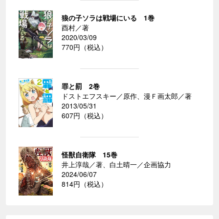
狼の子ソラは戦場にいる 1巻
酉村／著
2020/03/09
770円（税込）
罪と罰 2巻
ドストエフスキー／原作、漫Ｆ画太郎／著
2013/05/31
607円（税込）
怪獣自衛隊 15巻
井上淳哉／著、白土晴一／企画協力
2024/06/07
814円（税込）