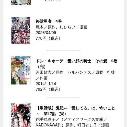
終活勇者 4巻
魔木／原作、じゅらい／漫画
2026/04/09
770円（税込）
ドン・キホーテ 憂い顔の騎士 その愛 2巻
（完）
河田雄志／原作、セルバンテス／原案、行徒
／作画
2014/11/14
792円（税込）
【単話版】鬼妃～「愛してる」は、怖いこと
～ 第17話（完）
鉈手璃彩子／（メディアワークス文庫／
KADOKAWA刊）原作、町田とし子／漫画