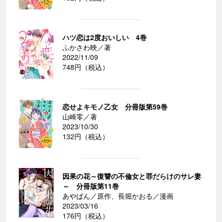
ハツ恋は2度おいしい 4巻
ふかさわ映／著
2022/11/09
748円（税込）
恋せよキモノ乙女 分冊版第59巻
山崎零／著
2023/10/30
132円（税込）
因果の花～復讐の不倫女と罪だらけのサレ妻
～ 分冊版第11巻
あやぱん／原作、長堀かおる／漫画
2023/03/16
176円（税込）