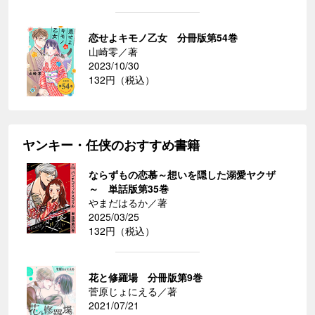
恋せよキモノ乙女 分冊版第54巻
山崎零／著
2023/10/30
132円（税込）
ヤンキー・任侠のおすすめ書籍
ならずもの恋慕～想いを隠した溺愛ヤクザ
～ 単話版第35巻
やまだはるか／著
2025/03/25
132円（税込）
花と修羅場 分冊版第9巻
菅原じょにえる／著
2021/07/21