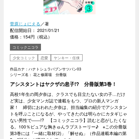
菅原じょにえる
／著
配信開始日： 2021/01/21
価格：154円（税込）
コミックニコラ
少女コミック
恋愛
ヤンキー・任侠
作品カナ：ハナトシュラバブンサツバン03
シリーズ名： 花と修羅場 分冊版
アシスタントはヤクザの息子!? 分冊版第3巻！
高校1年生の岡夕奈は、クラスでも目立たない女の子…だけ
ど実は、少女マンガ誌で連載をもつ、プロの新人マンガ
家！ 締切におわれた夕奈は、担当編集の紹介でアシスタン
トを呼ぶことになるが、やってきたのは明らかにカタギじゃ
ない男性で――!? 【コミックニコラ】読むと恋がしたくな
る。100％ピュアな胸きゅんラブストーリー♪ ※この分冊版
第3巻には「一緒に取材(2)」「解せぬ」（作品連載本編の第