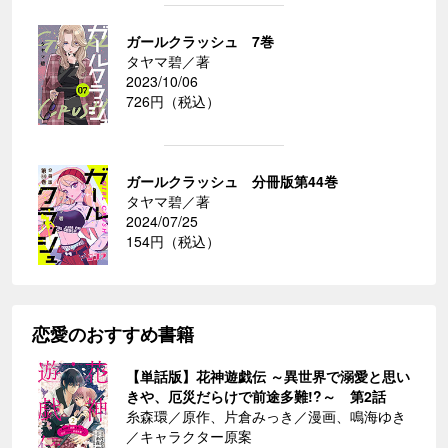
ガールクラッシュ 7巻
タヤマ碧／著
2023/10/06
726円（税込）
ガールクラッシュ 分冊版第44巻
タヤマ碧／著
2024/07/25
154円（税込）
恋愛のおすすめ書籍
【単話版】花神遊戯伝 ～異世界で溺愛と思い
きや、厄災だらけで前途多難!?～ 第2話
糸森環／原作、片倉みっき／漫画、鳴海ゆき
／キャラクター原案