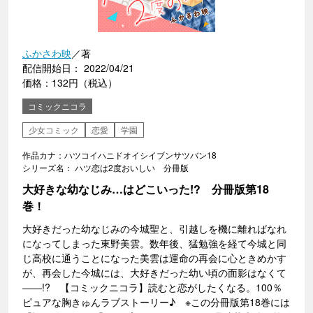
ふかさわ映
／著
配信開始日： 2022/04/21
価格：132円（税込）
コミックニコラ
少女コミック
恋愛
学園
作品カナ：ハツコイハニドオイシイブンサツバン18
シリーズ名： ハツ恋は2度おいしい 分冊版
大好きな幼なじみ…はどこいった!? 分冊版第18
巻！
大好きだった幼なじみの今城聖と、引越しを機に離ればなれ
になってしまった東野美雲。数年後、猛勉強を経て今城と同
じ高校に通うことになった美雲は運命の再会に心ときめかす
が、再会した今城には、大好きだった幼い頃の面影はなくて
――!? 【コミックニコラ】読むと恋がしたくなる。100％
ピュアな胸きゅんラブストーリー♪ ※この分冊版第18巻には