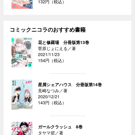
132円（税込）
コミックニコラのおすすめ書籍
花と修羅場 分冊版第13巻
菅原じょにえる／著
2021/11/23
154円（税込）
星屑シェアハウス 分冊版第14巻
見崎なつみ／著
2020/12/21
143円（税込）
ガールクラッシュ 8巻
タヤマ碧／著