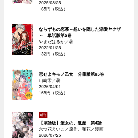
2025/08/25
165円（税込）
ならずもの恋慕～想いを隠した溺愛ヤクザ
～ 単話版第5巻
やまだはるか／著
2022/01/25
132円（税込）
恋せよキモノ乙女 分冊版第85巻
山崎零／著
2026/04/01
165円（税込）
【単話版】聖女の、遺産 第4話
六つ花えいこ／原作、和花／漫画
2026/07/25