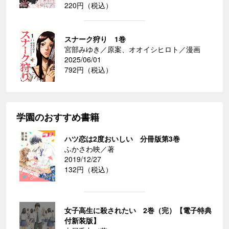
220円（税込）
スナーク狩り 1巻
宮部みゆき／原案、オオイシヒロト／漫画
2025/06/01
792円（税込）
学園のおすすめ書籍
ハツ恋は2度おいしい 分冊版第3巻
ふかさわ映／著
2019/12/27
132円（税込）
女子高生に殺されたい 2巻（完）【電子特典
付新装版】