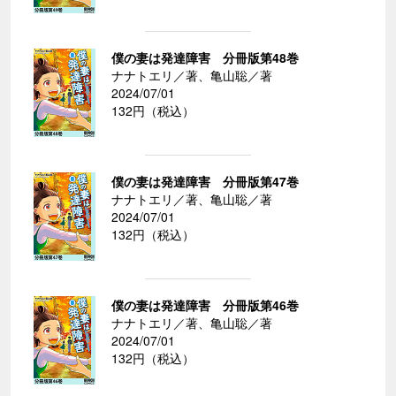
僕の妻は発達障害 分冊版第48巻
ナナトエリ／著、亀山聡／著
2024/07/01
132円（税込）
僕の妻は発達障害 分冊版第47巻
ナナトエリ／著、亀山聡／著
2024/07/01
132円（税込）
僕の妻は発達障害 分冊版第46巻
ナナトエリ／著、亀山聡／著
2024/07/01
132円（税込）