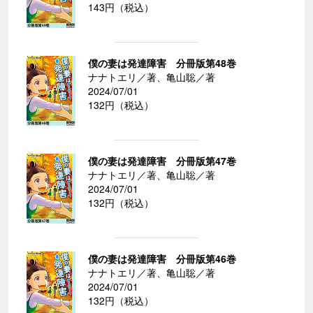
143円（税込）
僕の妻は発達障害 分冊版第48巻
ナナトエリ／著、亀山聡／著
2024/07/01
132円（税込）
僕の妻は発達障害 分冊版第47巻
ナナトエリ／著、亀山聡／著
2024/07/01
132円（税込）
僕の妻は発達障害 分冊版第46巻
ナナトエリ／著、亀山聡／著
2024/07/01
132円（税込）