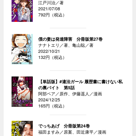
江戸川治／著
2021/07/08
792円（税込）
僕の妻は発達障害 分冊版第27巻
ナナトエリ／著、亀山聡／著
2022/10/21
132円（税込）
【単話版】#違法ガール 履歴書に書けない私
の裏バイト 第5話
阿部ベア／原作、伊藤遥人／漫画
2024/12/25
165円（税込）
でっちあげ 分冊版第24巻
福田ますみ／原案、田近康平／漫画