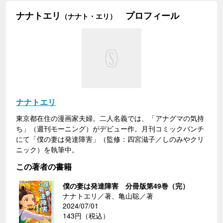
ナナトエリ
プロフィール
（ナナト・エリ）
ナナトエリ
東京都在住の漫画家夫婦。二人名義では、「アナグマの気持
ち」（週刊モーニング）がデビュー作。月刊コミックバンチ
にて「僕の妻は発達障害」（監修：四宮滋子／しのみやクリ
ニック）を執筆中。
この著者の書籍
僕の妻は発達障害 分冊版第49巻（完）
ナナトエリ／著、亀山聡／著
2024/07/01
143円（税込）