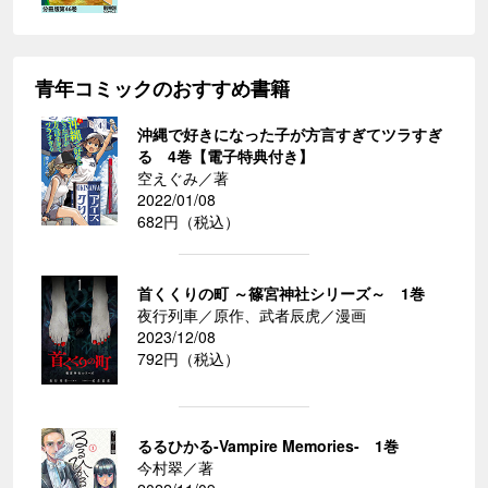
青年コミックのおすすめ書籍
沖縄で好きになった子が方言すぎてツラすぎ
る 4巻【電子特典付き】
空えぐみ／著
2022/01/08
682円（税込）
首くくりの町 ～篠宮神社シリーズ～ 1巻
夜行列車／原作、武者辰虎／漫画
2023/12/08
792円（税込）
るるひかる-Vampire Memories- 1巻
今村翠／著