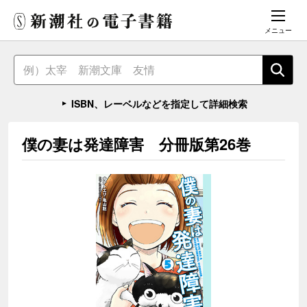
メニュー
ISBN、レーベルなどを指定して詳細検索
僕の妻は発達障害 分冊版第26巻