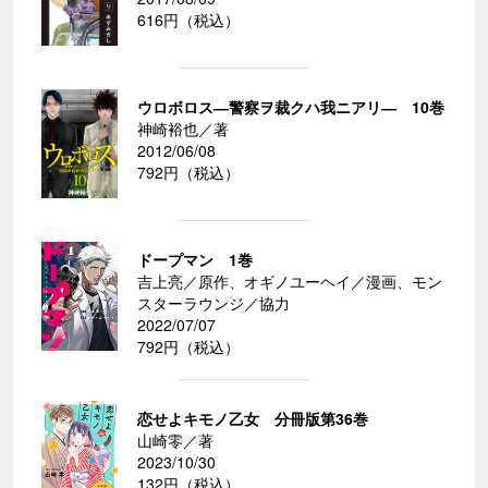
616円（税込）
ウロボロス―警察ヲ裁クハ我ニアリ― 10巻
神崎裕也／著
2012/06/08
792円（税込）
ドープマン 1巻
吉上亮／原作、オギノユーヘイ／漫画、モン
スターラウンジ／協力
2022/07/07
792円（税込）
恋せよキモノ乙女 分冊版第36巻
山崎零／著
2023/10/30
132円（税込）