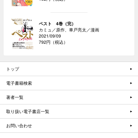
ペスト 4巻（完）
カミュ／原作、車戸亮太／漫画
2021/09/09
792円（税込）
トップ
電子書籍検索
著者一覧
取り扱い電子書店一覧
お問い合わせ