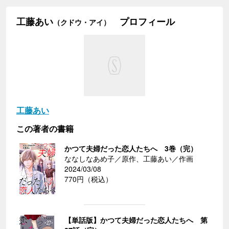
工藤あい
プロフィール
（クドウ・アイ）
工藤あい
この著者の書籍
かつて夫婦だった恋人たちへ 3巻（完）
ななしなあめ子／原作、工藤あい／作画
2024/03/08
770円（税込）
【単話版】かつて夫婦だった恋人たちへ 第