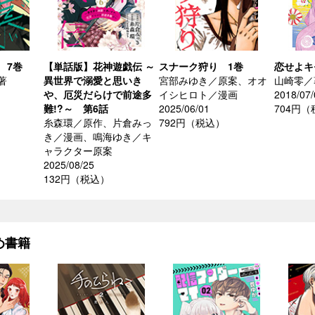
 7巻
【単話版】花神遊戯伝 ～
スナーク狩り 1巻
恋せよキ
著
異世界で溺愛と思いき
宮部みゆき／原案、オオ
山崎零／
や、厄災だらけで前途多
イシヒロト／漫画
2018/07/
難!?～ 第6話
2025/06/01
704円
糸森環／原作、片倉みっ
792円（税込）
き／漫画、鳴海ゆき／キ
ャラクター原案
2025/08/25
132円（税込）
め書籍