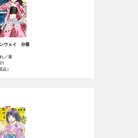
ンウェイ 分冊
れ／著
21
（税込）