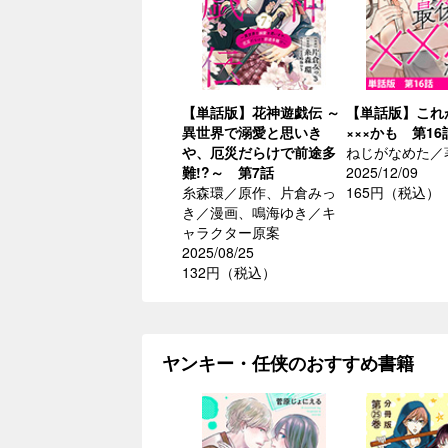
【単話版】花神遊戯伝 ～
【単話版】これ
異世界で溺愛と思いき
×××かも 第1
や、厄災だらけで前途多
ねじがなめた／
難!?～ 第7話
2025/12/09
糸森環／原作、片倉みっ
165円（税込）
き／漫画、鳴海ゆき／キ
ャラクター原案
2025/08/25
132円（税込）
ヤンキー・任侠のおすすめ書籍