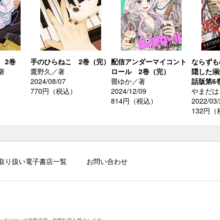
 2巻
手のひらねこ 2巻（完）
配信アンダーマイコント
ならずも
著
鷹野久／著
ロール 2巻（完）
隠した溺
2024/08/07
畳ゆか／著
話版第6
770円（税込）
2024/12/09
やまだは
814円（税込）
2022/03/
132円
取り扱い電子書店一覧
お問い合わせ