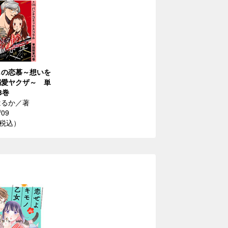
もの恋慕～想いを
溺愛ヤクザ～ 単
3巻
はるか／著
/09
（税込）