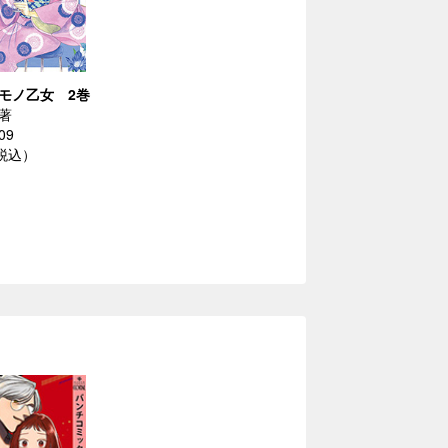
モノ乙女 2巻
著
09
（税込）