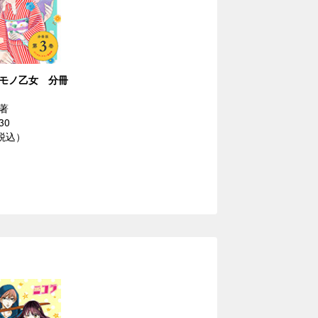
モノ乙女 分冊
著
30
（税込）