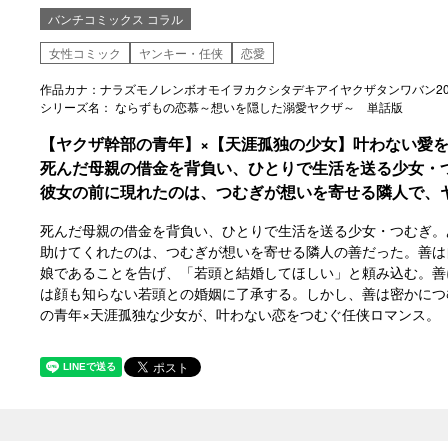
バンチコミックス コラル
女性コミック
ヤンキー・任侠
恋愛
作品カナ：ナラズモノレンボオモイヲカクシタデキアイヤクザタンワバン2
シリーズ名： ならずもの恋慕～想いを隠した溺愛ヤクザ～ 単話版
【ヤクザ幹部の青年】×【天涯孤独の少女】叶わない愛
死んだ母親の借金を背負い、ひとりで生活を送る少女・
彼女の前に現れたのは、つむぎが想いを寄せる隣人で、
死んだ母親の借金を背負い、ひとりで生活を送る少女・つむぎ。
助けてくれたのは、つむぎが想いを寄せる隣人の善だった。善は
娘であることを告げ、「若頭と結婚してほしい」と頼み込む。善
は顔も知らない若頭との婚姻に了承する。しかし、善は密かにつ
の青年×天涯孤独な少女が、叶わない恋をつむぐ任侠ロマンス。