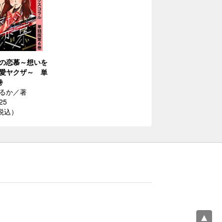
の恋慕～想いを
愛ヤクザ～ 単
巻
るか／著
25
（税込）