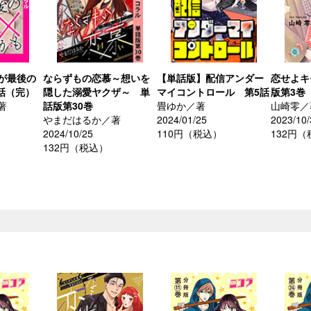
が最後の
ならずもの恋慕～想いを
【単話版】配信アンダー
恋せよキ
6話（完）
隠した溺愛ヤクザ～ 単
マイコントロール 第5話
版第3巻
著
話版第30巻
畳ゆか／著
山崎零／
やまだはるか／著
2024/01/25
2023/10/
2024/10/25
110円（税込）
132円
132円（税込）