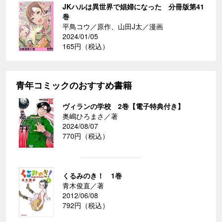
JKハルは異世界で娼婦になった 分冊版第41
巻
平鳥コウ／原作、山田J太／漫画
2024/01/05
165円（税込）
青年コミックのおすすめ書籍
ヴィランの学校 2巻【電子特典付き】
奥嶋ひろまさ／著
2024/08/07
770円（税込）
くるみのき！ 1巻
青木俊直／著
2012/06/08
792円（税込）