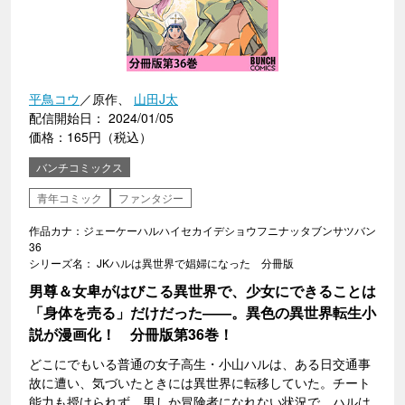
平鳥コウ
／原作、
山田J太
配信開始日： 2024/01/05
価格：165円（税込）
バンチコミックス
青年コミック
ファンタジー
作品カナ：ジェーケーハルハイセカイデショウフニナッタブンサツバン
36
シリーズ名： JKハルは異世界で娼婦になった 分冊版
男尊＆女卑がはびこる異世界で、少女にできることは
「身体を売る」だけだった――。異色の異世界転生小
説が漫画化！ 分冊版第36巻！
どこにでもいる普通の女子高生・小山ハルは、ある日交通事
故に遭い、気づいたときには異世界に転移していた。チート
能力も授けられず、男しか冒険者になれない状況で、ハルは