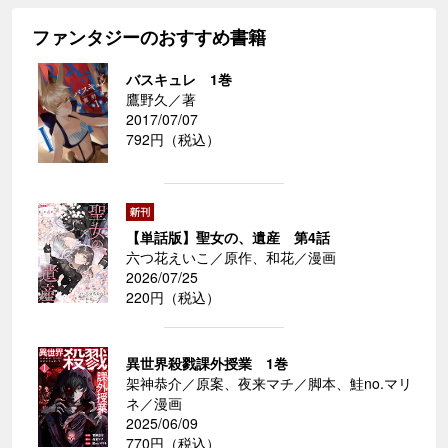
ファンタジーのおすすめ書籍
バスキュレ 1巻
鷹野久／著
2017/07/07
792円（税込）
【単話版】聖女の、遺産 第4話
六つ花えいこ／原作、和花／漫画
2026/07/25
220円（税込）
異世界殺戮課外授業 1巻
架神恭介／原案、夜来マチ／脚本、鮭no.マリ
ネ／漫画
2025/06/09
770円（税込）