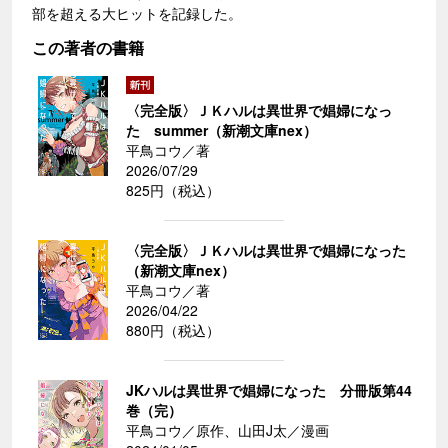
部を超える大ヒットを記録した。
この著者の書籍
〈完全版〉ＪＫハルは異世界で娼婦になっ
た summer（新潮文庫nex）
平鳥コウ／著
2026/07/29
825円（税込）
〈完全版〉ＪＫハルは異世界で娼婦になった
（新潮文庫nex）
平鳥コウ／著
2026/04/22
880円（税込）
JKハルは異世界で娼婦になった 分冊版第44
巻（完）
平鳥コウ／原作、山田J太／漫画