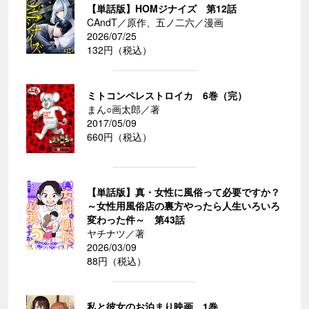
【単話版】HOMジナイズ 第12話
CAndT／原作、五ノ二六／漫画
2026/07/25
132円（税込）
ミトコンペレストロイカ 6巻（完）
まん○画太郎／著
2017/05/09
660円（税込）
【単話版】真・女性に風俗って必要ですか？
～女性用風俗店の裏方やったら人生いろいろ
変わった件～ 第43話
ヤチナツ／著
2026/03/09
88円（税込）
私と彼女のお泊まり映画 1巻