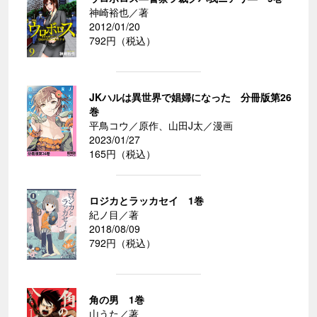
神崎裕也／著
2012/01/20
792円（税込）
JKハルは異世界で娼婦になった 分冊版第26
巻
平鳥コウ／原作、山田J太／漫画
2023/01/27
165円（税込）
ロジカとラッカセイ 1巻
紀ノ目／著
2018/08/09
792円（税込）
角の男 1巻
山うた／著