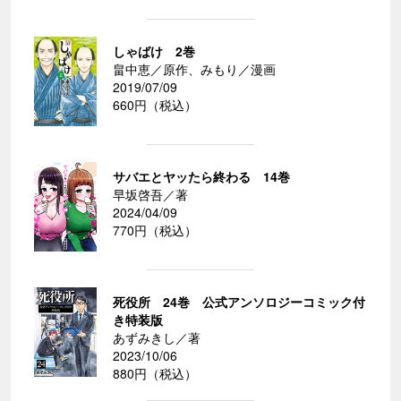
しゃばけ 2巻
畠中恵／原作、みもり／漫画
2019/07/09
660円（税込）
サバエとヤッたら終わる 14巻
早坂啓吾／著
2024/04/09
770円（税込）
死役所 24巻 公式アンソロジーコミック付
き特装版
あずみきし／著
2023/10/06
880円（税込）