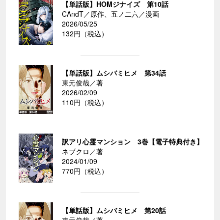
【単話版】HOMジナイズ 第10話
CAndT／原作、五ノ二六／漫画
2026/05/25
132円（税込）
【単話版】ムシバミヒメ 第34話
東元俊哉／著
2026/02/09
110円（税込）
訳アリ心霊マンション 3巻【電子特典付き】
ネブクロ／著
2024/01/09
770円（税込）
【単話版】ムシバミヒメ 第20話
東元俊哉／著