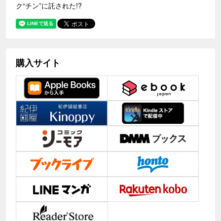
ク“チン”に託された!?
購入サイト