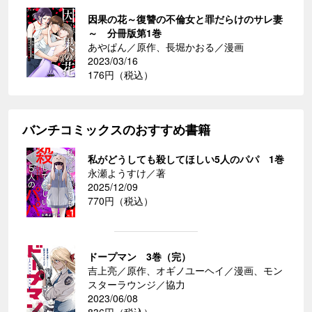
因果の花～復讐の不倫女と罪だらけのサレ妻
～ 分冊版第1巻
あやぱん／原作、長堀かおる／漫画
2023/03/16
176円（税込）
バンチコミックスのおすすめ書籍
私がどうしても殺してほしい5人のパパ 1巻
永瀬ようすけ／著
2025/12/09
770円（税込）
ドープマン 3巻（完）
吉上亮／原作、オギノユーヘイ／漫画、モン
スターラウンジ／協力
2023/06/08