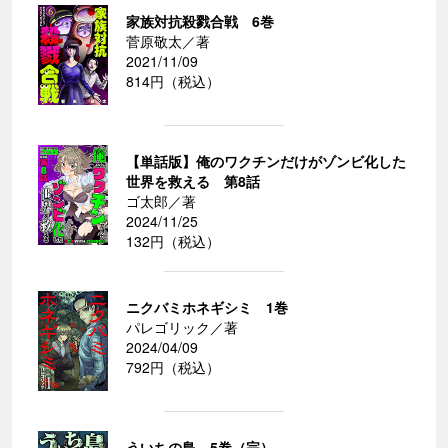
家族対抗殺戮合戦 6巻
菅原敬太／著
2021/11/09
814円（税込）
【単話版】俺のワクチンだけがゾンビ化した
世界を救える 第8話
ゴ太郎／著
2024/11/25
132円（税込）
ニクバミホネギシミ 1巻
パレゴリック／著
2024/04/09
792円（税込）
ういちの島 5巻（完）