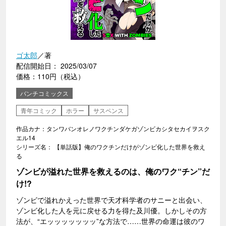
ゴ太郎
／著
配信開始日： 2025/03/07
価格：110円（税込）
バンチコミックス
青年コミック
ホラー
サスペンス
作品カナ：タンワバンオレノワクチンダケガゾンビカシタセカイヲスク
エル14
シリーズ名： 【単話版】俺のワクチンだけがゾンビ化した世界を救え
る
ゾンビが溢れた世界を救えるのは、俺のワク“チン”だ
け!?
ゾンビで溢れかえった世界で天才科学者のサニーと出会い、
ゾンビ化した人を元に戻せる力を得た及川優。しかしその方
法が、“エッッッッッッッ”な方法で……世界の命運は彼のワ