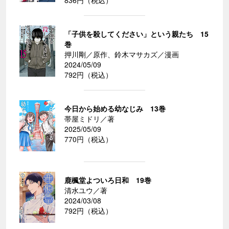
836円（税込）
「子供を殺してください」という親たち 15
巻
押川剛／原作、鈴木マサカズ／漫画
2024/05/09
792円（税込）
今日から始める幼なじみ 13巻
帯屋ミドリ／著
2025/05/09
770円（税込）
鹿楓堂よついろ日和 19巻
清水ユウ／著
2024/03/08
792円（税込）