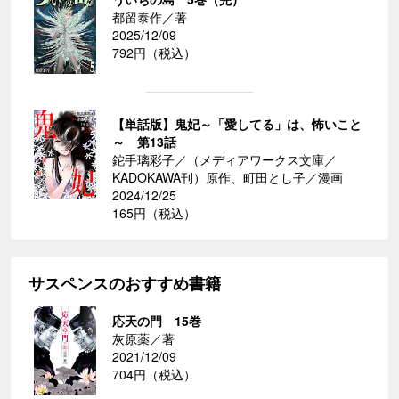
都留泰作／著
2025/12/09
792円（税込）
【単話版】鬼妃～「愛してる」は、怖いこと
～ 第13話
鉈手璃彩子／（メディアワークス文庫／
KADOKAWA刊）原作、町田とし子／漫画
2024/12/25
165円（税込）
サスペンスのおすすめ書籍
応天の門 15巻
灰原薬／著
2021/12/09
704円（税込）