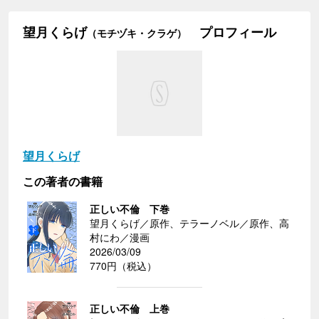
望月くらげ
プロフィール
（モチヅキ・クラゲ）
望月くらげ
この著者の書籍
正しい不倫 下巻
望月くらげ／原作、テラーノベル／原作、高
村にわ／漫画
2026/03/09
770円（税込）
正しい不倫 上巻