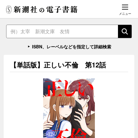
メニュー
ISBN、レーベルなどを指定して詳細検索
【単話版】正しい不倫 第12話