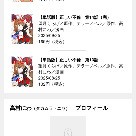
【単話版】正しい不倫 第14話（完）
望月くらげ／原作、テラーノベル／原作、高
村にわ／漫画
2025/09/25
165円（税込）
【単話版】正しい不倫 第13話
望月くらげ／原作、テラーノベル／原作、高
村にわ／漫画
2025/08/25
132円（税込）
高村にわ
プロフィール
（タカムラ・ニワ）