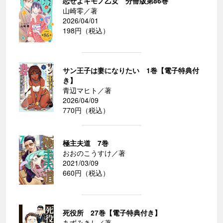
恋せよキモノ乙女 分冊版第86巻
山崎零／著
2026/04/01
198円（税込）
サン王子は妻になりたい 1巻【電子特典付
き】
青辺マヒト／著
2026/04/09
770円（税込）
極主夫道 7巻
おおのこうすけ／著
2021/03/09
660円（税込）
死役所 27巻【電子特典付き】
あずみきし／著