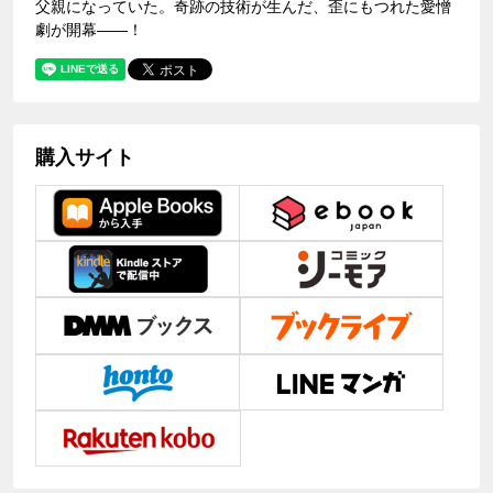
父親になっていた。奇跡の技術が生んだ、歪にもつれた愛憎
劇が開幕――！
購入サイト