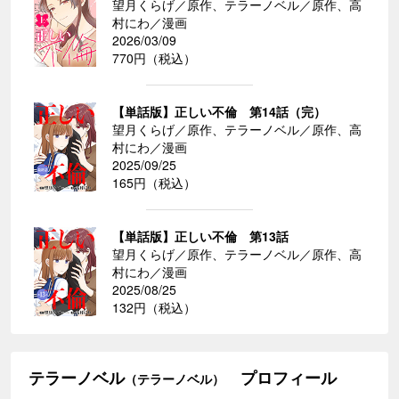
望月くらげ／原作、テラーノベル／原作、高
村にわ／漫画
2026/03/09
770円（税込）
【単話版】正しい不倫 第14話（完）
望月くらげ／原作、テラーノベル／原作、高
村にわ／漫画
2025/09/25
165円（税込）
【単話版】正しい不倫 第13話
望月くらげ／原作、テラーノベル／原作、高
村にわ／漫画
2025/08/25
132円（税込）
テラーノベル
プロフィール
（テラーノベル）