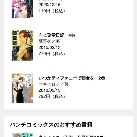
2020/12/16
110円（税込）
向ヒ兎堂日記 4巻
鷹野久／著
2015/02/13
770円（税込）
いつかティファニーで朝食を 2巻
マキヒロチ／著
2013/09/13
792円（税込）
バンチコミックスのおすすめ書籍